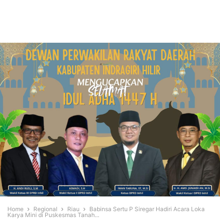
Home
Regional
Riau
Babinsa Sertu P Siregar Hadiri Acara Loka
Karya Mini di Puskesmas Tanah...