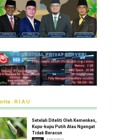
rita - R I A U
Setelah Diteliti Oleh Kemenkes,
Kupu-kupu Putih Atau Ngengat
Tidak Beracun
27/07/2022
INHIL