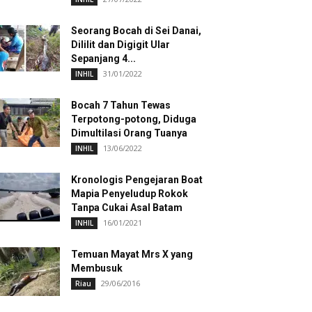
Seorang Bocah di Sei Danai,
Dililit dan Digigit Ular
Sepanjang 4...
31/01/2022
INHIL
Bocah 7 Tahun Tewas
Terpotong-potong, Diduga
Dimultilasi Orang Tuanya
13/06/2022
INHIL
Kronologis Pengejaran Boat
Mapia Penyeludup Rokok
Tanpa Cukai Asal Batam
16/01/2021
INHIL
Temuan Mayat Mrs X yang
Membusuk
29/06/2016
Riau