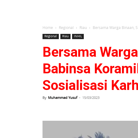
Home
Regional
Riau
Bersama Warga Binaan, Se
Regional
Riau
INHIL
Bersama Warga 
Babinsa Korami
Sosialisasi Kar
By
Muhammad Yusuf
-
15/03/2023