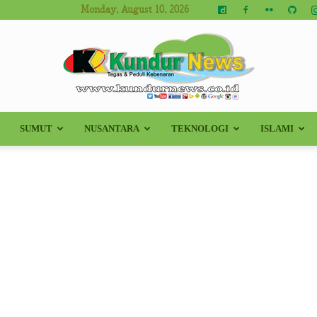
Monday, August 10, 2026
SUMUT
NUSANTARA
TEKNOLOGI
ISLAMI
Kundur
News