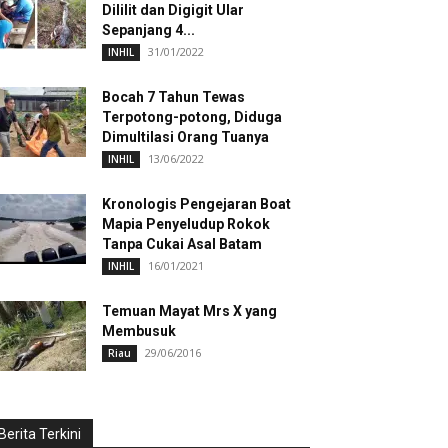
Dililit dan Digigit Ular
Sepanjang 4...
31/01/2022
INHIL
Bocah 7 Tahun Tewas
Terpotong-potong, Diduga
Dimultilasi Orang Tuanya
13/06/2022
INHIL
Kronologis Pengejaran Boat
Mapia Penyeludup Rokok
Tanpa Cukai Asal Batam
16/01/2021
INHIL
Temuan Mayat Mrs X yang
Membusuk
29/06/2016
Riau
Berita Terkini