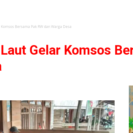
ar Komsos Bersama Pak RW dan Warga Desa
 Laut Gelar Komsos B
a