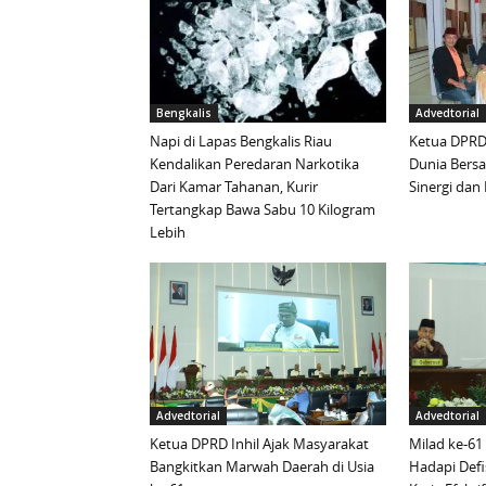
Bengkalis
Advedtorial
Napi di Lapas Bengkalis Riau
Ketua DPRD 
Kendalikan Peredaran Narkotika
Dunia Bersa
Dari Kamar Tahanan, Kurir
Sinergi da
Tertangkap Bawa Sabu 10 Kilogram
Lebih
Advedtorial
Advedtorial
Ketua DPRD Inhil Ajak Masyarakat
Milad ke-61
Bangkitkan Marwah Daerah di Usia
Hadapi Defi