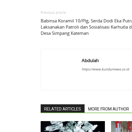
Previous article
Babinsa Koramil 10/Plg, Serda Dodi Eka Putr
Laksanakan Patroli dan Sosialisasi Karhutla d
Desa Simpang Kateman
Abdulah
https://www.kundurnews.co.id
RELATED ARTICLES
MORE FROM AUTHOR