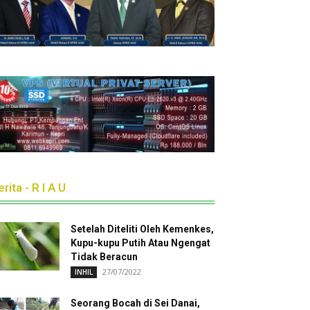
rita - R I A U
Setelah Diteliti Oleh Kemenkes,
Kupu-kupu Putih Atau Ngengat
Tidak Beracun
27/07/2022
INHIL
Seorang Bocah di Sei Danai,