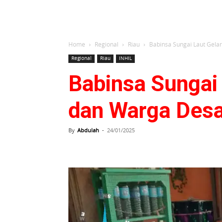
Home
Regional
Riau
Babinsa Sungai Laut Gel
Regional
Riau
INHIL
Babinsa Sungai
dan Warga Des
By
Abdulah
-
24/01/2025