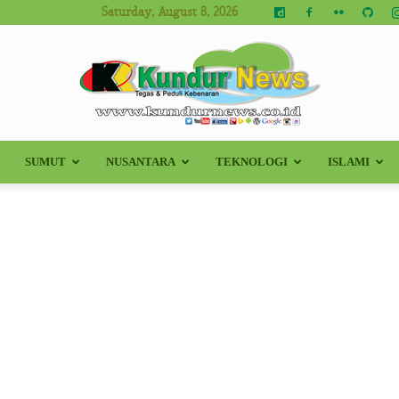
Saturday, August 8, 2026
SUMUT
NUSANTARA
TEKNOLOGI
ISLAMI
Kundur
News