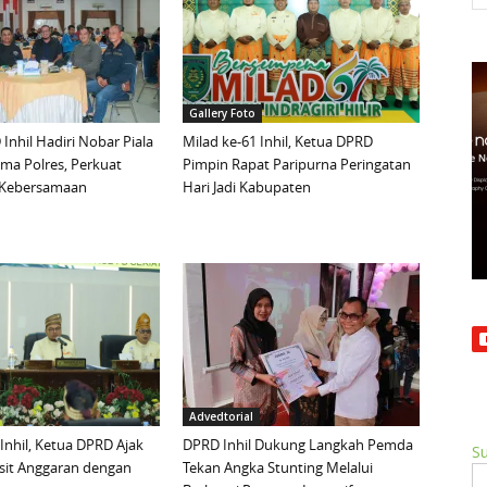
Gallery Foto
Inhil Hadiri Nobar Piala
Milad ke-61 Inhil, Ketua DPRD
ma Polres, Perkuat
Pimpin Rapat Paripurna Peringatan
n Kebersamaan
Hari Jadi Kabupaten
Advedtorial
 Inhil, Ketua DPRD Ajak
DPRD Inhil Dukung Langkah Pemda
Su
sit Anggaran dengan
Tekan Angka Stunting Melalui