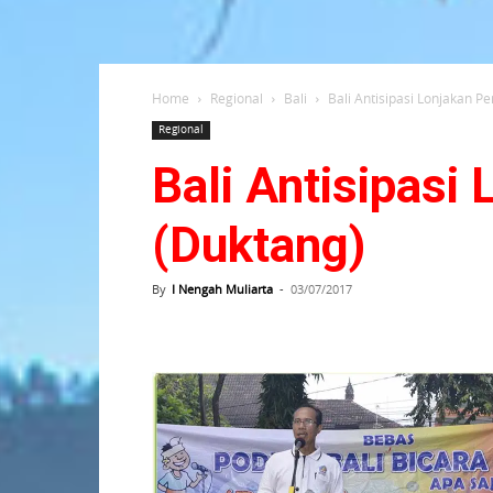
Home
Regional
Bali
Bali Antisipasi Lonjakan 
Regional
Bali Antisipas
(Duktang)
By
I Nengah Muliarta
-
03/07/2017