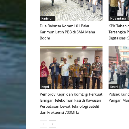
Karimun
Nusantara
Dua Babinsa Koramil 01 Balai
KPK Tahan d
Karimun Latih PBB di SMA Maha
Tersangka 
Bodhi
Digitalisas
Kepri
Kepri
Pemprov Kepri dan KomDigi Perkuat
Polsek Kund
Jaringan Telekomunikasi di Kawasan
Pangan Mur
Perbatasan Lewat Teknologi Satelit
dan Frekuensi 700MHz