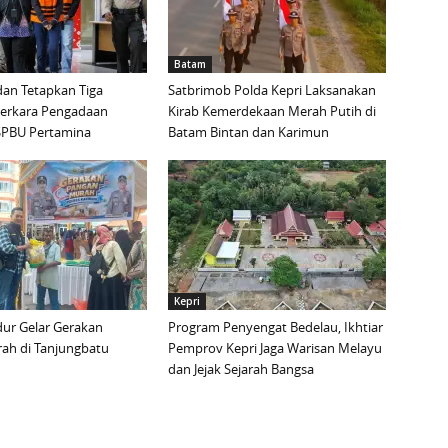
Batam
an Tetapkan Tiga
Satbrimob Polda Kepri Laksanakan
Perkara Pengadaan
Kirab Kemerdekaan Merah Putih di
i SPBU Pertamina
Batam Bintan dan Karimun
Kepri
ur Gelar Gerakan
Program Penyengat Bedelau, Ikhtiar
ah di Tanjungbatu
Pemprov Kepri Jaga Warisan Melayu
dan Jejak Sejarah Bangsa