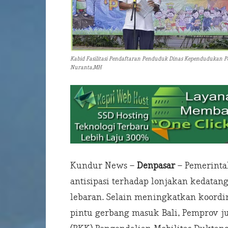
Kabid Fasilitasi Pendaftaran Penduduk Dinas Kependudukan Pen
Nuranta,MH
Kundur News –
Denpasar
– Pemerinta
antisipasi terhadap lonjakan kedata
lebaran. Selain meningkatkan koordi
pintu gerbang masuk Bali, Pemprov 