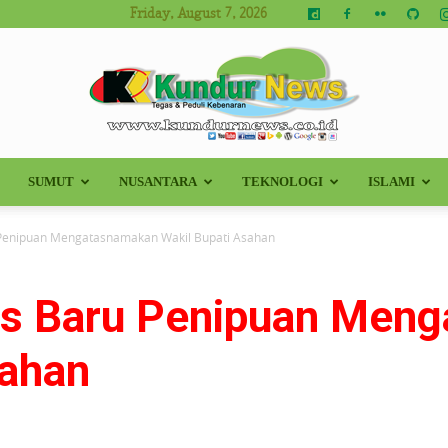
Friday, August 7, 2026
SUMUT
NUSANTARA
TEKNOLOGI
ISLAMI
Kundur
Penipuan Mengatasnamakan Wakil Bupati Asahan
s Baru Penipuan Men
News
sahan