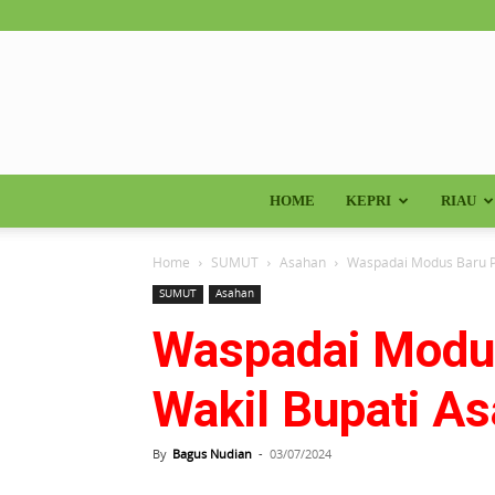
HOME
KEPRI
RIAU
Home
SUMUT
Asahan
Waspadai Modus Baru 
SUMUT
Asahan
Waspadai Modu
Wakil Bupati A
By
Bagus Nudian
-
03/07/2024