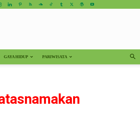
GAYA HIDUP
PARIWISATA
gatasnamakan