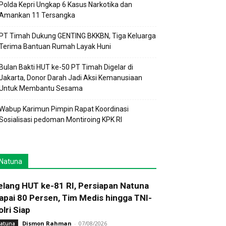
Polda Kepri Ungkap 6 Kasus Narkotika dan
Amankan 11 Tersangka
PT Timah Dukung GENTING BKKBN, Tiga Keluarga
Terima Bantuan Rumah Layak Huni
Bulan Bakti HUT ke-50 PT Timah Digelar di
Jakarta, Donor Darah Jadi Aksi Kemanusiaan
Untuk Membantu Sesama
Wabup Karimun Pimpin Rapat Koordinasi
Sosialisasi pedoman Montiroing KPK RI
Natuna
elang HUT ke-81 RI, Persiapan Natuna
apai 80 Persen, Tim Medis hingga TNI-
olri Siap
Dismon Rahman
-
07/08/2026
atuna