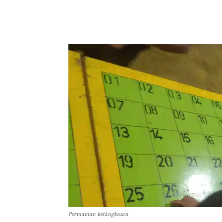
Permainan ketàngkasan