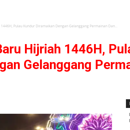
h 1446H, Pulau Kundur Diramaikan Dengan Gelanggang Permainan Dan...
aru Hijriah 1446H, Pul
ngan Gelanggang Perma