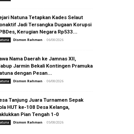
ejari Natuna Tetapkan Kades Selaut
onaktif Jadi Tersangka Dugaan Korupsi
PBDes, Kerugian Negara Rp533...
Dismon Rahman
-
06/08/2026
atuna
awa Nama Daerah ke Jamnas XII,
abup Jarmin Bekali Kontingen Pramuka
atuna dengan Pesan...
Dismon Rahman
-
06/08/2026
atuna
esa Tanjung Juara Turnamen Sepak
ola HUT ke-108 Desa Kelanga,
aklukkan Pian Tengah 1-0
Dismon Rahman
-
05/08/2026
atuna