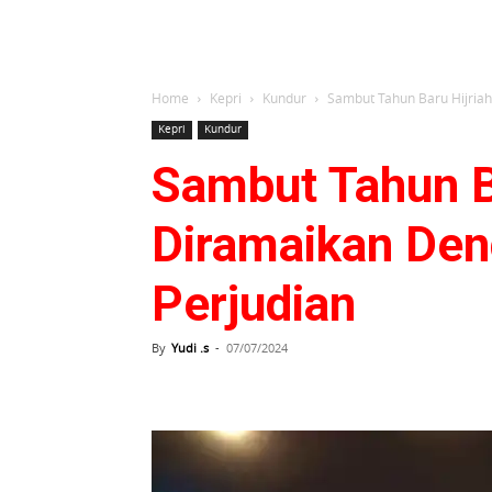
Home
Kepri
Kundur
Sambut Tahun Baru Hijria
Kepri
Kundur
Sambut Tahun B
Diramaikan De
Perjudian
By
Yudi .s
-
07/07/2024