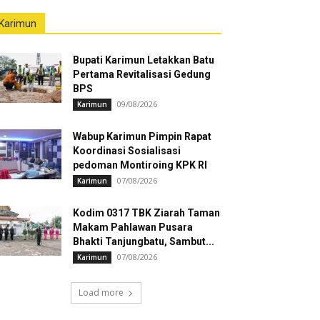
Karimun
Bupati Karimun Letakkan Batu
Pertama Revitalisasi Gedung
BPS
09/08/2026
Karimun
Wabup Karimun Pimpin Rapat
Koordinasi Sosialisasi
pedoman Montiroing KPK RI
07/08/2026
Karimun
Kodim 0317 TBK Ziarah Taman
Makam Pahlawan Pusara
Bhakti Tanjungbatu, Sambut...
07/08/2026
Karimun
Load more