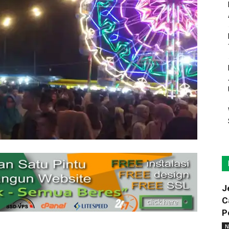
J
C
P
N