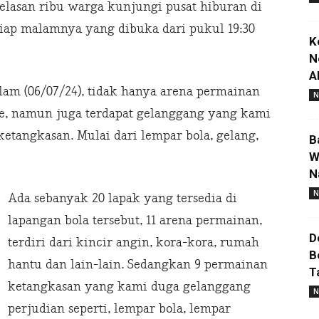
elasan ribu warga kunjungi pusat hiburan di
tiap malamnya yang dibuka dari pukul 19:30
K
N
A
am (06/07/24), tidak hanya arena permainan
N
e, namun juga terdapat gelanggang yang kami
etangkasan. Mulai dari lempar bola, gelang,
B
W
N
N
Ada sebanyak 20 lapak yang tersedia di
lapangan bola tersebut, 11 arena permainan,
D
terdiri dari kincir angin, kora-kora, rumah
B
hantu dan lain-lain. Sedangkan 9 permainan
T
ketangkasan yang kami duga gelanggang
N
perjudian seperti, lempar bola, lempar