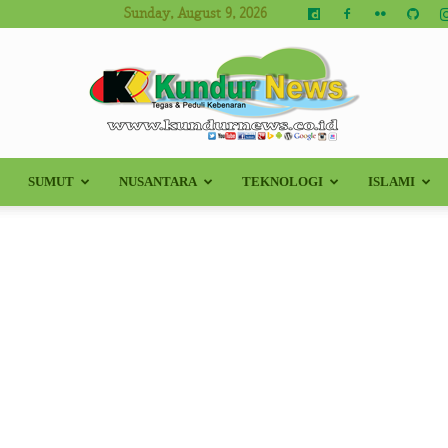
Sunday, August 9, 2026
SUMUT
NUSANTARA
TEKNOLOGI
ISLAMI
Kundur
News