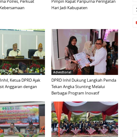
ma Polres, Perkuat
Pimpin Rapat Paripurna Peringatan
n Kebersamaan
Hari Jadi Kabupaten
Advedtorial
 Inhil, Ketua DPRD Ajak
DPRD Inhil Dukung Langkah Pemda
sit Anggaran dengan
Tekan Angka Stunting Melalui
Berbagai Program Inovatif