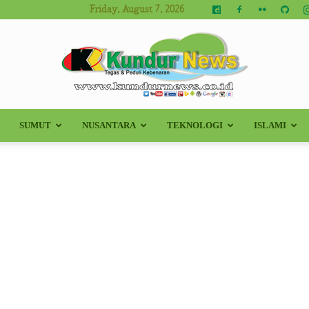
Friday, August 7, 2026
SUMUT
NUSANTARA
TEKNOLOGI
ISLAMI
Kundur
News