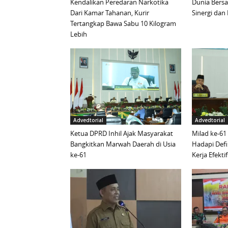
Kendalikan Peredaran Narkotika
Dunia Bersa
Dari Kamar Tahanan, Kurir
Sinergi da
Tertangkap Bawa Sabu 10 Kilogram
Lebih
Advedtorial
Advedtorial
Ketua DPRD Inhil Ajak Masyarakat
Milad ke-61
Bangkitkan Marwah Daerah di Usia
Hadapi Defi
ke-61
Kerja Efektif