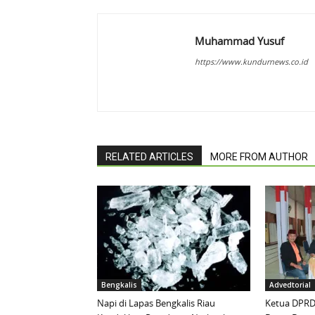
Muhammad Yusuf
https://www.kundurnews.co.id
RELATED ARTICLES
MORE FROM AUTHOR
Bengkalis
Advedtorial
Napi di Lapas Bengkalis Riau
Ketua DPRD 