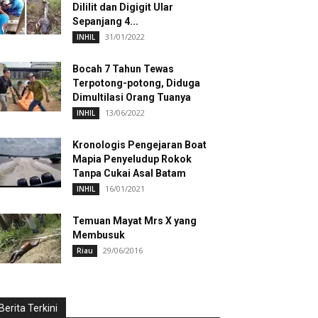
Dililit dan Digigit Ular
Sepanjang 4...
31/01/2022
INHIL
Bocah 7 Tahun Tewas
Terpotong-potong, Diduga
Dimultilasi Orang Tuanya
13/06/2022
INHIL
Kronologis Pengejaran Boat
Mapia Penyeludup Rokok
Tanpa Cukai Asal Batam
16/01/2021
INHIL
Temuan Mayat Mrs X yang
Membusuk
29/06/2016
Riau
Berita Terkini