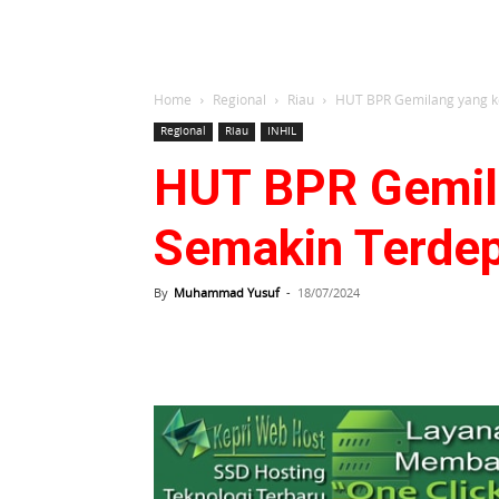
Home
Regional
Riau
HUT BPR Gemilang yang k
Regional
Riau
INHIL
HUT BPR Gemil
Semakin Terde
By
Muhammad Yusuf
-
18/07/2024