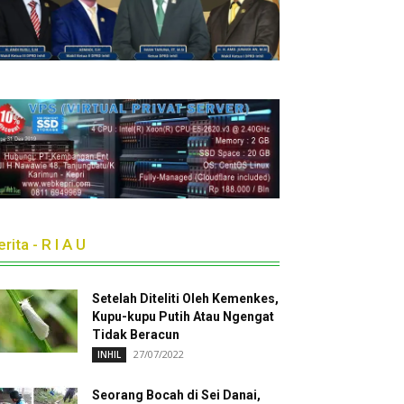
rita - R I A U
Setelah Diteliti Oleh Kemenkes,
Kupu-kupu Putih Atau Ngengat
Tidak Beracun
27/07/2022
INHIL
Seorang Bocah di Sei Danai,