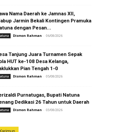
awa Nama Daerah ke Jamnas XII,
abup Jarmin Bekali Kontingen Pramuka
atuna dengan Pesan...
Dismon Rahman
-
06/08/2026
atuna
esa Tanjung Juara Turnamen Sepak
ola HUT ke-108 Desa Kelanga,
aklukkan Pian Tengah 1-0
Dismon Rahman
-
05/08/2026
atuna
erizaldi Purnatugas, Bupati Natuna
enang Dedikasi 26 Tahun untuk Daerah
Dismon Rahman
-
03/08/2026
atuna
Karimun