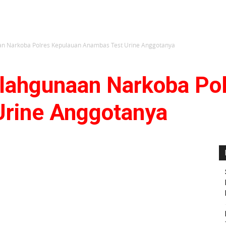
n Narkoba Polres Kepulauan Anambas Test Urine Anggotanya
lahgunaan Narkoba Po
rine Anggotanya