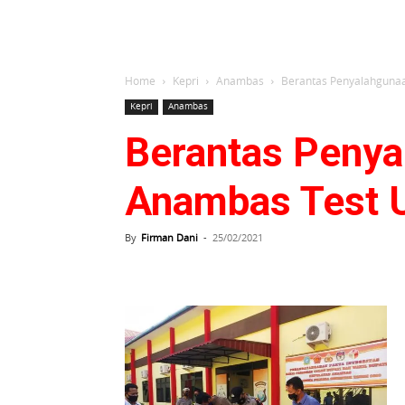
Home
Kepri
Anambas
Berantas Penyalahgunaa
Kepri
Anambas
Berantas Penya
Anambas Test U
By
Firman Dani
-
25/02/2021