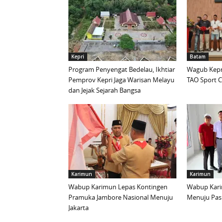
Kepri
Batam
Program Penyengat Bedelau, Ikhtiar
Wagub Kepri
Pemprov Kepri Jaga Warisan Melayu
TAO Sport C
dan Jejak Sejarah Bangsa
Karimun
Karimun
Wabup Karimun Lepas Kontingen
Wabup Kari
Pramuka Jambore Nasional Menuju
Menuju Pask
Jakarta