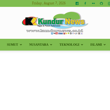
Friday, August 7, 2026
SUMUT
NUSANTARA
TEKNOLOGI
ISLAMI
Kundur
News