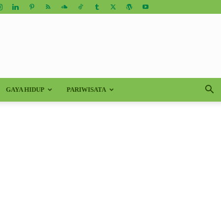
GAYA HIDUP
PARIWISATA