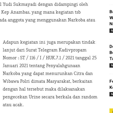
l Yudi Sukmayadi dengan didampingi oleh
B
s Kep Anambas, yang mana kegiatan tsb
W
 ada anggota yang menggunakan Narkoba atau
N
N
Adapun kegiatan ini juga merupakan tindak
D
lanjut dari Surat Telegram Kadivpropam
B
Nomor : ST / 116 / I / HUK.7.1 / 2021 tanggal 25
T
Januari 2021 tentang Penyalahgunaan
N
Narkoba yang dapat menurunkan Citra dan
Wibawa Polri dimata Masyarakat, berkaitan
F
K
dengan hal tersebut maka dilaksanakan
N
pengecekan Urine secara berkala dan random
atau acak.