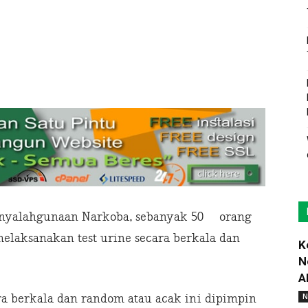
enyalahgunaan Narkoba, sebanyak 50 orang
elaksanakan test urine secara berkala dan
K
N
A
ra berkala dan random atau acak ini dipimpin
N