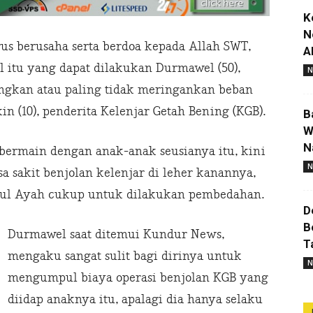
K
N
rus berusaha serta berdoa kepada Allah SWT,
A
 itu yang dapat dilakukan Durmawel (50),
N
gkan atau paling tidak meringankan beban
in (10), penderita Kelenjar Getah Bening (KGB).
B
W
N
bermain dengan anak-anak seusianya itu, kini
N
sakit benjolan kelenjar di leher kanannya,
ul Ayah cukup untuk dilakukan pembedahan.
D
B
Durmawel saat ditemui Kundur News,
T
mengaku sangat sulit bagi dirinya untuk
N
mengumpul biaya operasi benjolan KGB yang
diidap anaknya itu, apalagi dia hanya selaku