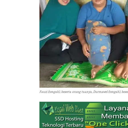
Fauzi (tengah), beserta orang tuanya, Durmawel (tengah), bese