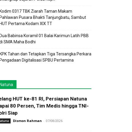
Kodim 0317 TBK Ziarah Taman Makam
Pahlawan Pusara Bhakti Tanjungbatu, Sambut
HUT Pertama Kodam XIX TT
Dua Babinsa Koramil 01 Balai Karimun Latih PBB
di SMA Maha Bodhi
KPK Tahan dan Tetapkan Tiga Tersangka Perkara
Pengadaan Digitalisasi SPBU Pertamina
Natuna
elang HUT ke-81 RI, Persiapan Natuna
apai 80 Persen, Tim Medis hingga TNI-
olri Siap
Dismon Rahman
-
07/08/2026
atuna