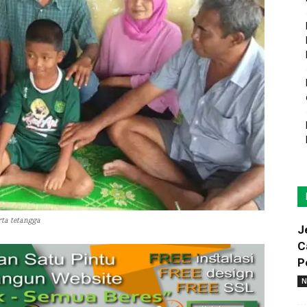
rta tetangga
J
C
P
N