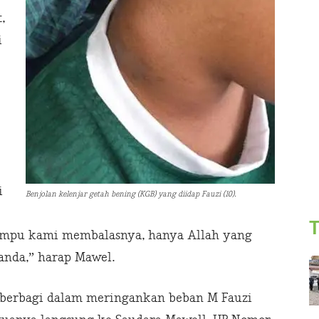
,
i
i
Benjolan kelenjar getah bening (KGB) yang diidap Fauzi (10).
T
ampu kami membalasnya, hanya Allah yang
anda,” harap Mawel.
berbagi dalam meringankan beban M Fauzi