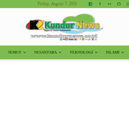
Friday, August 7, 2026
SUMUT
NUSANTARA
TEKNOLOGI
ISLAMI
Kundur
News