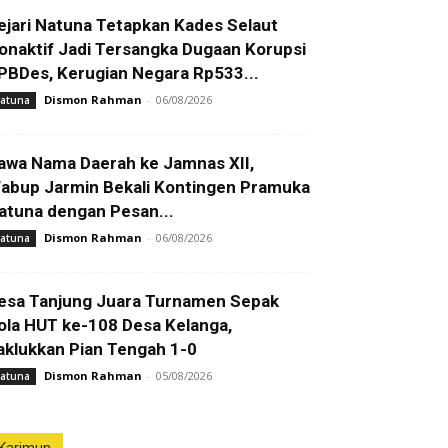
ejari Natuna Tetapkan Kades Selaut
onaktif Jadi Tersangka Dugaan Korupsi
PBDes, Kerugian Negara Rp533...
Dismon Rahman
-
06/08/2026
atuna
awa Nama Daerah ke Jamnas XII,
abup Jarmin Bekali Kontingen Pramuka
atuna dengan Pesan...
Dismon Rahman
-
06/08/2026
atuna
esa Tanjung Juara Turnamen Sepak
ola HUT ke-108 Desa Kelanga,
aklukkan Pian Tengah 1-0
Dismon Rahman
-
05/08/2026
atuna