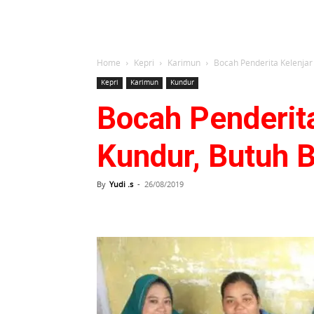
Home
Kepri
Karimun
Bocah Penderita Kelenjar
Kepri
Karimun
Kundur
Bocah Penderita
Kundur, Butuh 
By
Yudi .s
-
26/08/2019