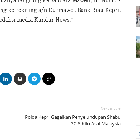
tuanya langsung ke Saudara Mawell, HP Nomor:
sung ke rekning a/n Durmawel, Bank Riau Kepri,
 redaksi media Kundur News.*
Next article
Polda Kepri Gagalkan Penyelundupan Shabu
30,8 Kilo Asal Malaysia