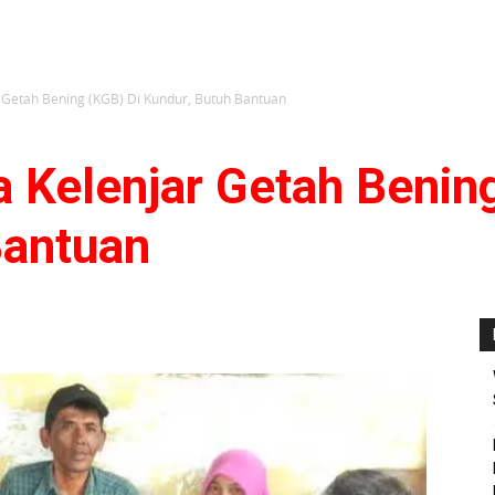
 Getah Bening (KGB) Di Kundur, Butuh Bantuan
 Kelenjar Getah Benin
Bantuan