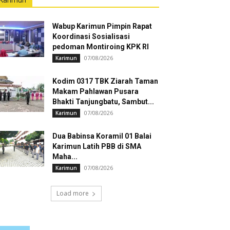
Karimun
Wabup Karimun Pimpin Rapat
Koordinasi Sosialisasi
pedoman Montiroing KPK RI
07/08/2026
Karimun
Kodim 0317 TBK Ziarah Taman
Makam Pahlawan Pusara
Bhakti Tanjungbatu, Sambut...
07/08/2026
Karimun
Dua Babinsa Koramil 01 Balai
Karimun Latih PBB di SMA
Maha...
07/08/2026
Karimun
Load more