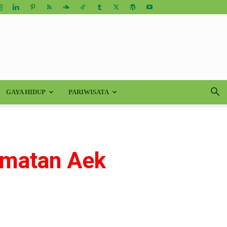
GAYA HIDUP
PARIWISATA
amatan Aek