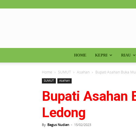
HOME
KEPRI
RIAU
Home
SUMUT
Asahan
Bupati Asahan Buka M
SUMUT
Asahan
Bupati Asahan
Ledong
By
Bagus Nudian
-
15/02/2023