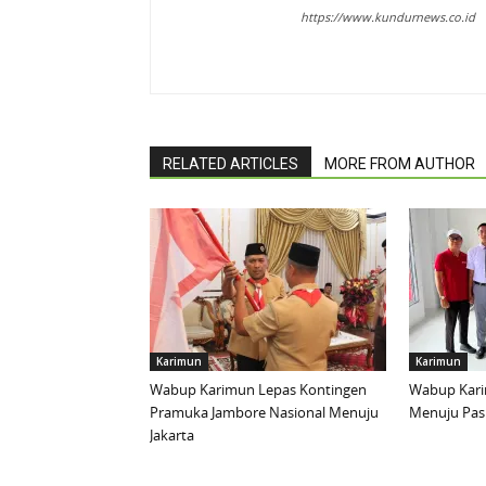
https://www.kundurnews.co.id
RELATED ARTICLES
MORE FROM AUTHOR
Karimun
Karimun
Wabup Karimun Lepas Kontingen
Wabup Kari
Pramuka Jambore Nasional Menuju
Menuju Pask
Jakarta