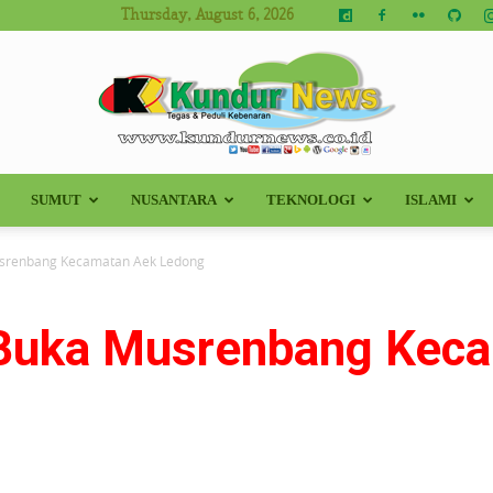
Thursday, August 6, 2026
SUMUT
NUSANTARA
TEKNOLOGI
ISLAMI
Kundur
usrenbang Kecamatan Aek Ledong
 Buka Musrenbang Kec
News