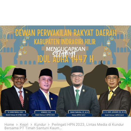
Home
Kepri
Kundur
Peringati HPN 2023, Lintas Media di Kundur
Bersama PT Timah Santuni Kaum...