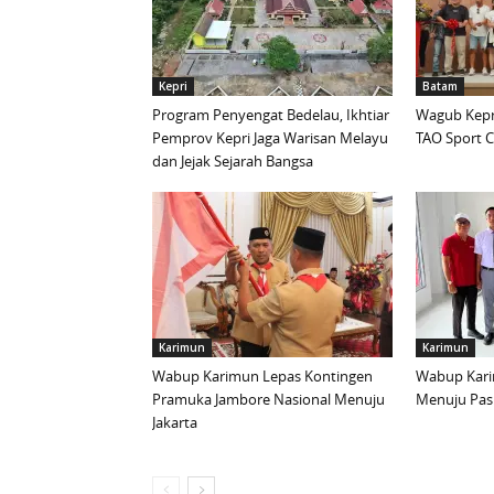
Kepri
Batam
Program Penyengat Bedelau, Ikhtiar
Wagub Kepri
Pemprov Kepri Jaga Warisan Melayu
TAO Sport C
dan Jejak Sejarah Bangsa
Karimun
Karimun
Wabup Karimun Lepas Kontingen
Wabup Kari
Pramuka Jambore Nasional Menuju
Menuju Pask
Jakarta