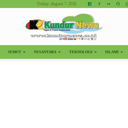
Friday, August 7, 2026
SUMUT
NUSANTARA
TEKNOLOGI
ISLAMI
Kundur
News