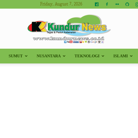
Friday, August 7, 2026
SUMUT
NUSANTARA
TEKNOLOGI
ISLAMI
Kundur
News