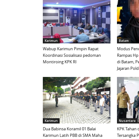
Karimun
Batam
Wabup Karimun Pimpin Rapat
Modus Penu
Koordinasi Sosialisasi pedoman
Rampas Hp
Montiroing KPK RI
di Batam, P
Jajaran Pold
Karimun
Nusantara
Dua Babinsa Koramil 01 Balai
KPK Tahan d
Karimun Latih PBB di SMA Maha
Tersangka 