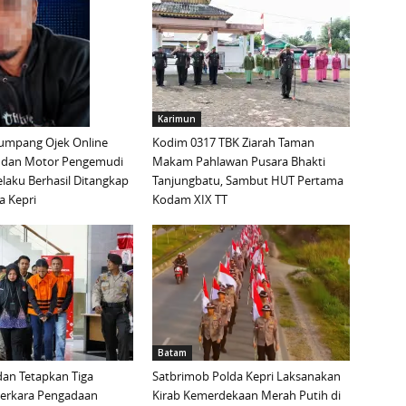
Karimun
mpang Ojek Online
Kodim 0317 TBK Ziarah Taman
 dan Motor Pengemudi
Makam Pahlawan Pusara Bhakti
elaku Berhasil Ditangkap
Tanjungbatu, Sambut HUT Pertama
a Kepri
Kodam XIX TT
Batam
an Tetapkan Tiga
Satbrimob Polda Kepri Laksanakan
Perkara Pengadaan
Kirab Kemerdekaan Merah Putih di