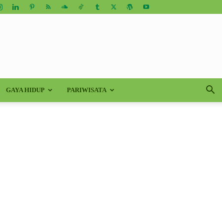
GAYA HIDUP
PARIWISATA