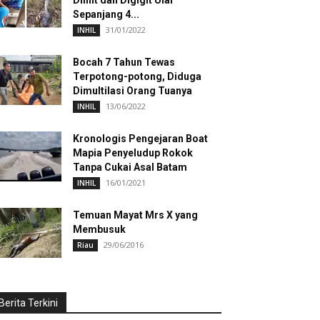
Dililit dan Digigit Ular
Sepanjang 4...
31/01/2022
INHIL
Bocah 7 Tahun Tewas
Terpotong-potong, Diduga
Dimultilasi Orang Tuanya
13/06/2022
INHIL
Kronologis Pengejaran Boat
Mapia Penyeludup Rokok
Tanpa Cukai Asal Batam
16/01/2021
INHIL
Temuan Mayat Mrs X yang
Membusuk
29/06/2016
Riau
Berita Terkini