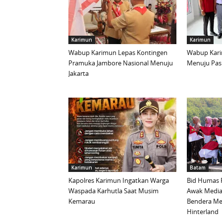
Karimun
Karimun
Wabup Karimun Lepas Kontingen
Wabup Kari
Pramuka Jambore Nasional Menuju
Menuju Pask
Jakarta
Karimun
Batam
Kapolres Karimun Ingatkan Warga
Bid Humas 
Waspada Karhutla Saat Musim
Awak Media
Kemarau
Bendera Mer
Hinterland