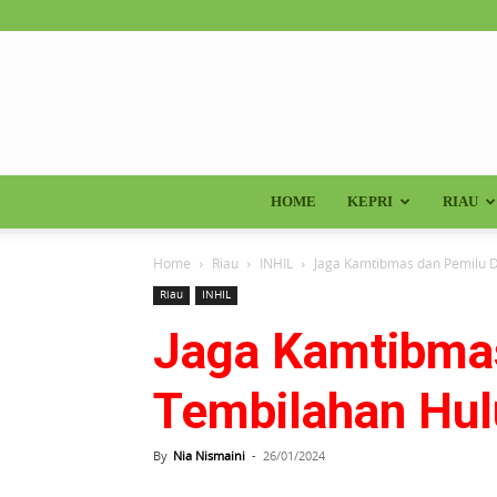
HOME
KEPRI
RIAU
Home
Riau
INHIL
Jaga Kamtibmas dan Pemilu D
Riau
INHIL
Jaga Kamtibmas
Tembilahan Hul
By
Nia Nismaini
-
26/01/2024