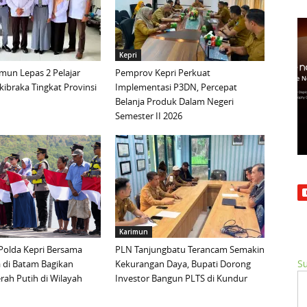
Kepri
mun Lepas 2 Pelajar
Pemprov Kepri Perkuat
ibraka Tingkat Provinsi
Implementasi P3DN, Percepat
Belanja Produk Dalam Negeri
Semester II 2026
Karimun
Polda Kepri Bersama
PLN Tanjungbatu Terancam Semakin
Su
 di Batam Bagikan
Kekurangan Daya, Bupati Dorong
ah Putih di Wilayah
Investor Bangun PLTS di Kundur