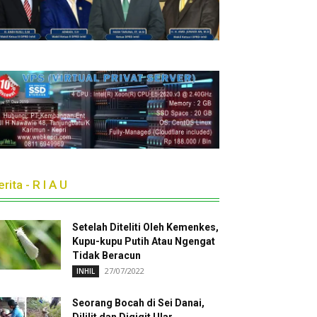
rita - R I A U
Setelah Diteliti Oleh Kemenkes,
Kupu-kupu Putih Atau Ngengat
Tidak Beracun
27/07/2022
INHIL
Seorang Bocah di Sei Danai,