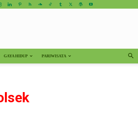
GAYA HIDUP
PARIWISATA
olsek