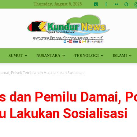
Thursday, August 6, 2026
SUMUT
NUSANTARA
TEKNOLOGI
ISLAMI
Kundur
amai, Polsek Tembilahan Hulu Lakukan Sosialisasi
 dan Pemilu Damai, P
News
u Lakukan Sosialisasi