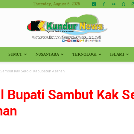
Thursday, August 6, 2026
SUMUT
NUSANTARA
TEKNOLOGI
ISLAMI
Kundur
i Sambut Kak Seto di Kabupaten Asahan
l Bupati Sambut Kak Se
News
han