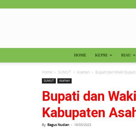
HOME
KEPRI
RIAU
Home
SUMUT
Asahan
Bupati dan Wakil Bupat
SUMUT
Asahan
Bupati dan Waki
Kabupaten Asa
By
Bagus Nudian
-
18/03/2023