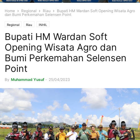
Home
Regional
Riau
Bupati HM Wardan Soft Opening Wisata Agro
dan Bumi Perkemahan Selensen Point
Regional
Riau
INHIL
Bupati HM Wardan Soft
Opening Wisata Agro dan
Bumi Perkemahan Selensen
Point
By
Muhammad Yusuf
-
25/04/2023