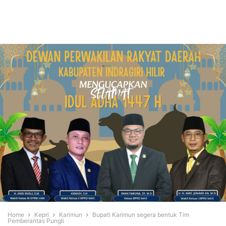
Home
Kepri
Karimun
Bupati Karimun segera bentuk Tim
Pemberantas Pungli