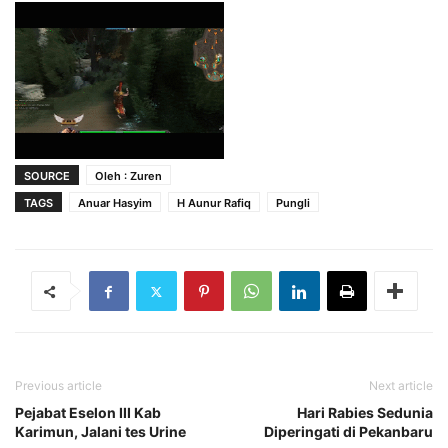
SOURCE
Oleh : Zuren
TAGS
Anuar Hasyim
H Aunur Rafiq
Pungli
Previous article
Next article
Pejabat Eselon III Kab
Hari Rabies Sedunia
Karimun, Jalani tes Urine
Diperingati di Pekanbaru