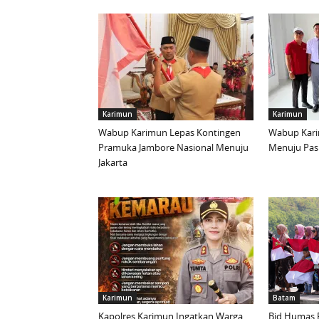
Karimun
Karimun
Wabup Karimun Lepas Kontingen
Wabup Kari
Pramuka Jambore Nasional Menuju
Menuju Pask
Jakarta
Karimun
Batam
Kapolres Karimun Ingatkan Warga
Bid Humas 