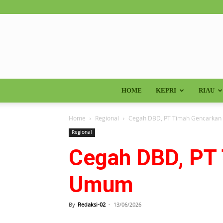
HOME
KEPRI
RIAU
Home
Regional
Cegah DBD, PT Timah Gencarkan 
Regional
Cegah DBD, PT 
Umum
By
Redaksi-02
-
13/06/2026