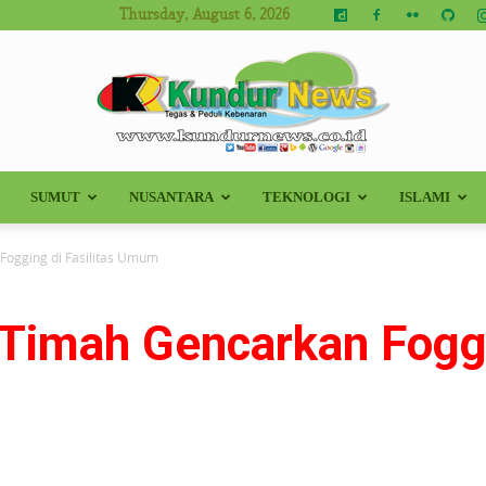
Thursday, August 6, 2026
SUMUT
NUSANTARA
TEKNOLOGI
ISLAMI
Kundur
Fogging di Fasilitas Umum
Timah Gencarkan Foggin
News