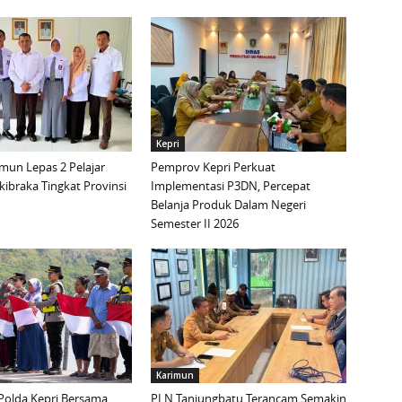
Kepri
mun Lepas 2 Pelajar
Pemprov Kepri Perkuat
ibraka Tingkat Provinsi
Implementasi P3DN, Percepat
Belanja Produk Dalam Negeri
Semester II 2026
Karimun
Polda Kepri Bersama
PLN Tanjungbatu Terancam Semakin