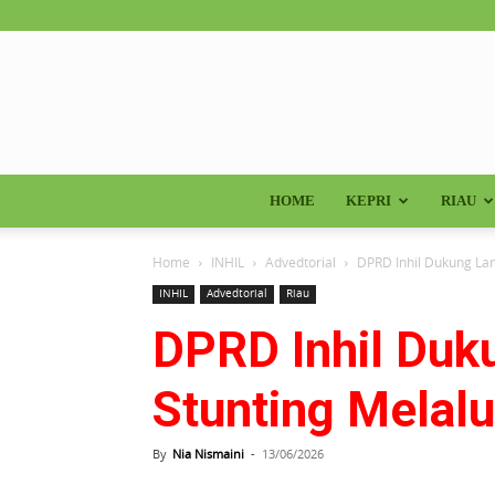
HOME
KEPRI
RIAU
Home
INHIL
Advedtorial
DPRD Inhil Dukung La
INHIL
Advedtorial
Riau
DPRD Inhil Du
Stunting Melalu
By
Nia Nismaini
-
13/06/2026