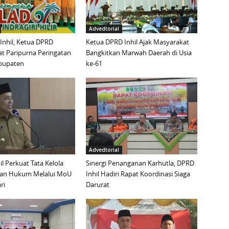
Advedtorial
 Inhil, Ketua DPRD
Ketua DPRD Inhil Ajak Masyarakat
t Paripurna Peringatan
Bangkitkan Marwah Daerah di Usia
abupaten
ke-61
Advedtorial
l Perkuat Tata Kelola
Sinergi Penanganan Karhutla, DPRD
ian Hukum Melalui MoU
Inhil Hadiri Rapat Koordinasi Siaga
ri
Darurat