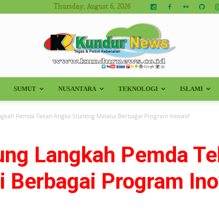
Thursday, August 6, 2026
SUMUT
NUSANTARA
TEKNOLOGI
ISLAMI
Kundur
ngkah Pemda Tekan Angka Stunting Melalui Berbagai Program Inovatif
kung Langkah Pemda T
News
i Berbagai Program Ino