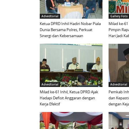
Advedtorial
Gallery Foto
Ketua DPRD Inhil Hadiri Nobar Piala
Milad ke-61
Dunia Bersama Polres, Perkuat
Pimpin Rapa
Sinergi dan Kebersamaan
Hari Jadi K
Advedtorial
Advedtorial
Milad ke-61 Inhil, Ketua DPRD Ajak
Pemkab Inhi
Hadapi Defisit Anggaran dengan
dan Kepast
Kerja Efektif
dengan Keja