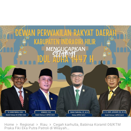
Home
Regional
Riau
Cegah karhutla, Babinsa Koramil 06/KTM
Praka Fiki Eka Putra Patroli di Wilayah...