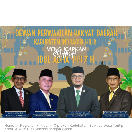
Home
Regional
Riau
Ciptakan Kedekatan, Babinsa Desa Teritip
Koptu Al Alim Giat Komsos dengan Warga...