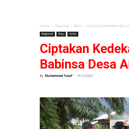
Home
Regional
Riau
Ciptakan Kedekatan Bersa
Regional
Riau
INHIL
Ciptakan Kedek
Babinsa Desa 
By
Muhammad Yusuf
-
16/12/2022