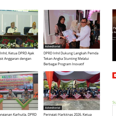
Advedtorial
 Inhil, Ketua DPRD Ajak
DPRD Inhil Dukung Langkah Pemda
sit Anggaran dengan
Tekan Angka Stunting Melalui
Berbagai Program Inovatif
Su
Advedtorial
anganan Karhutla, DPRD
Peringati Harkitnas 2026, Ketua