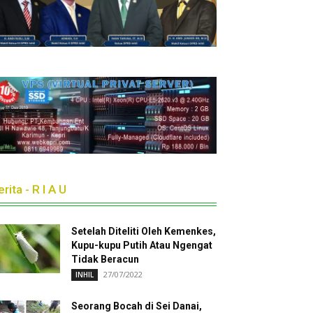
rita - R I A U
Setelah Diteliti Oleh Kemenkes,
Kupu-kupu Putih Atau Ngengat
Tidak Beracun
27/07/2022
INHIL
Seorang Bocah di Sei Danai,