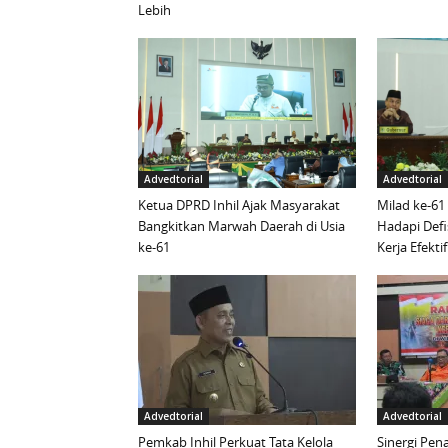
Lebih
Advedtorial
Advedtorial
Ketua DPRD Inhil Ajak Masyarakat
Milad ke-61
Bangkitkan Marwah Daerah di Usia
Hadapi Defi
ke-61
Kerja Efektif
Advedtorial
Advedtorial
Pemkab Inhil Perkuat Tata Kelola
Sinergi Pen