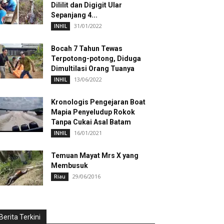
Dililit dan Digigit Ular
Sepanjang 4...
31/01/2022
INHIL
Bocah 7 Tahun Tewas
Terpotong-potong, Diduga
Dimultilasi Orang Tuanya
13/06/2022
INHIL
Kronologis Pengejaran Boat
Mapia Penyeludup Rokok
Tanpa Cukai Asal Batam
16/01/2021
INHIL
Temuan Mayat Mrs X yang
Membusuk
29/06/2016
Riau
Berita Terkini