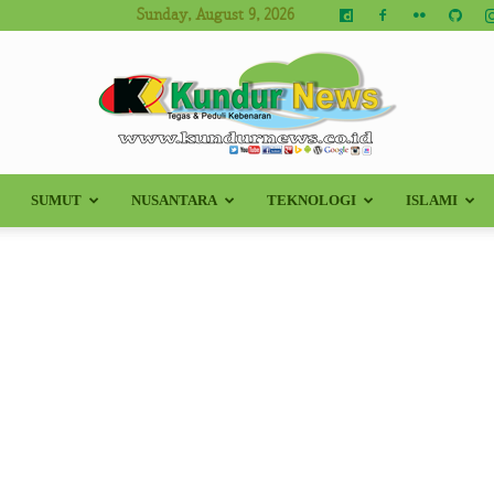
Sunday, August 9, 2026
SUMUT
NUSANTARA
TEKNOLOGI
ISLAMI
Kundur
News