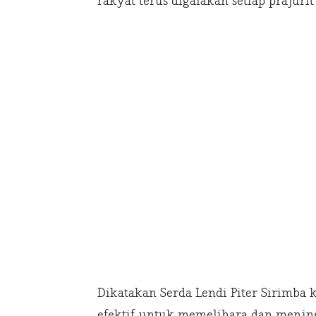
rakyat terus digalakan setiap prajuri
Dikatakan Serda Lendi Piter Sirimba
efektif untuk memelihara dan menin