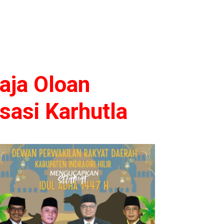
aja Oloan
isasi Karhutla