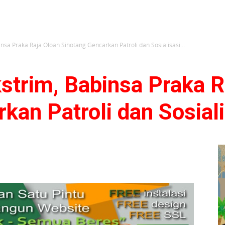
nsa Praka Raja Oloan Sihotang Gencarkan Patroli dan Sosialisasi...
strim, Babinsa Praka R
kan Patroli dan Sosial