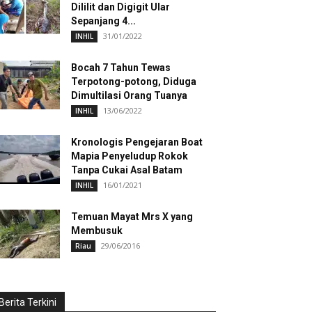
Dililit dan Digigit Ular
Sepanjang 4...
31/01/2022
INHIL
Bocah 7 Tahun Tewas
Terpotong-potong, Diduga
Dimultilasi Orang Tuanya
13/06/2022
INHIL
Kronologis Pengejaran Boat
Mapia Penyeludup Rokok
Tanpa Cukai Asal Batam
16/01/2021
INHIL
Temuan Mayat Mrs X yang
Membusuk
29/06/2016
Riau
Berita Terkini