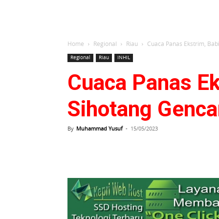
Home
Regional
Riau
Cuaca Panas Ekstrim, Babi
Regional
Riau
INHIL
Cuaca Panas Ek
Sihotang Gencar
By
Muhammad Yusuf
-
15/05/2023