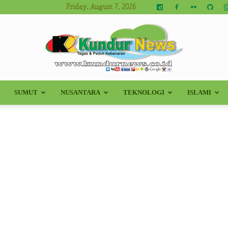
Friday, August 7, 2026
SUMUT
NUSANTARA
TEKNOLOGI
ISLAMI
Kundur
News