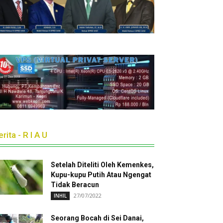
rita - R I A U
Setelah Diteliti Oleh Kemenkes,
Kupu-kupu Putih Atau Ngengat
Tidak Beracun
27/07/2022
INHIL
Seorang Bocah di Sei Danai,