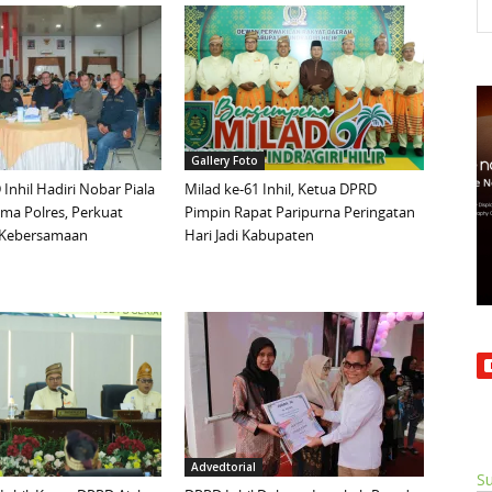
Gallery Foto
Inhil Hadiri Nobar Piala
Milad ke-61 Inhil, Ketua DPRD
ma Polres, Perkuat
Pimpin Rapat Paripurna Peringatan
n Kebersamaan
Hari Jadi Kabupaten
Advedtorial
Su