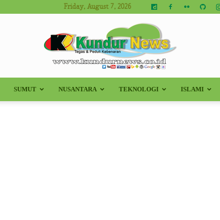
Friday, August 7, 2026
SUMUT
NUSANTARA
TEKNOLOGI
ISLAMI
Kundur
News