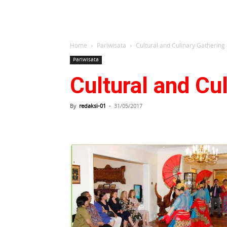
Home
Pariwisata
Cultural and Culinary Gathering 
Pariwisata
Cultural and Cu
By
redaksi-01
-
31/05/2017