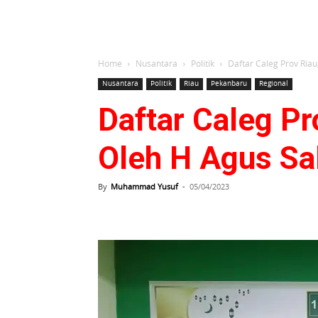
Home
Nusantara
Politik
Daftar Caleg Prov Riau
Nusantara
Politik
Riau
Pekanbaru
Regional
Daftar Caleg Pr
Oleh H Agus Sa
By
Muhammad Yusuf
-
05/04/2023