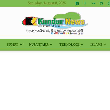
Saturday, August 8, 2026
SUMUT
NUSANTARA
TEKNOLOGI
ISLAMI
Kundur
News