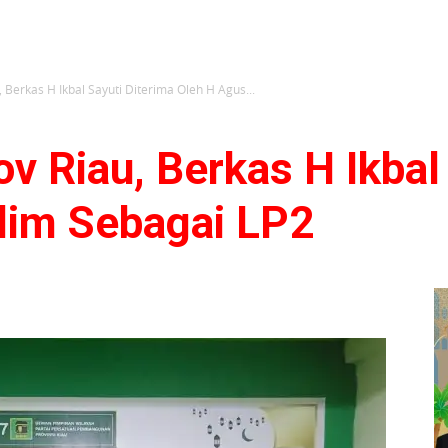
, Berkas H Ikbal Sayuti Diterima Oleh H Agus...
ov Riau, Berkas H Ikbal
lim Sebagai LP2