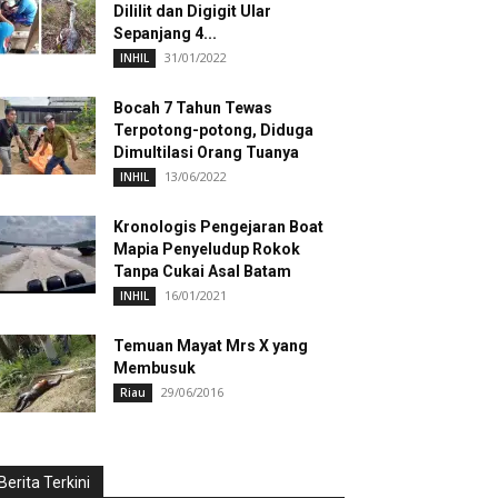
Dililit dan Digigit Ular
Sepanjang 4...
31/01/2022
INHIL
Bocah 7 Tahun Tewas
Terpotong-potong, Diduga
Dimultilasi Orang Tuanya
13/06/2022
INHIL
Kronologis Pengejaran Boat
Mapia Penyeludup Rokok
Tanpa Cukai Asal Batam
16/01/2021
INHIL
Temuan Mayat Mrs X yang
Membusuk
29/06/2016
Riau
Berita Terkini