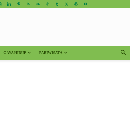
GAYA HIDUP
PARIWISATA