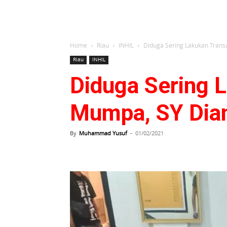
Home
Riau
INHIL
Diduga Sering Lakukan Trans
Riau
INHIL
Diduga Sering 
Mumpa, SY Diam
By
Muhammad Yusuf
-
01/02/2021