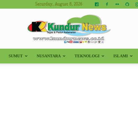
Saturday, August 8, 2026
SUMUT
NUSANTARA
TEKNOLOGI
ISLAMI
Kundur
News