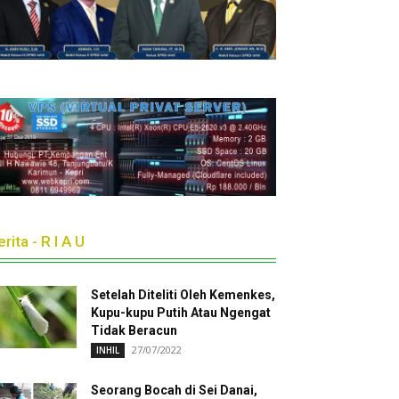
rita - R I A U
Setelah Diteliti Oleh Kemenkes,
Kupu-kupu Putih Atau Ngengat
Tidak Beracun
27/07/2022
INHIL
Seorang Bocah di Sei Danai,