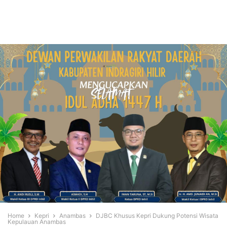
Home
Kepri
Anambas
DJBC Khusus Kepri Dukung Potensi Wisata
Kepulauan Anambas