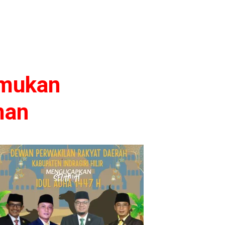
emukan
man