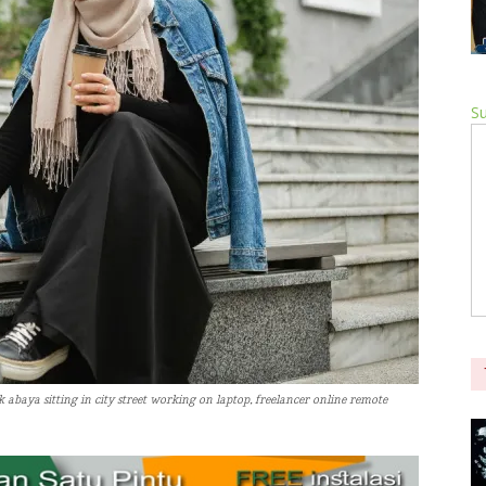
Su
abaya sitting in city street working on laptop, freelancer online remote