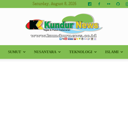
Saturday, August 8, 2026
SUMUT
NUSANTARA
TEKNOLOGI
ISLAMI
Kundur
News