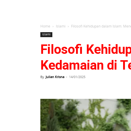
Home
Islami
Filosofi Kehidupan dalam Islam: M
Islami
Filosofi Kehid
Kedamaian di T
By
Julian Krisna
-
14/01/2025