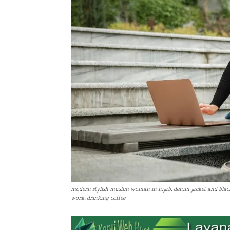
modern stylish muslim woman in hijab, denim jacket and black 
work, drinking coffee