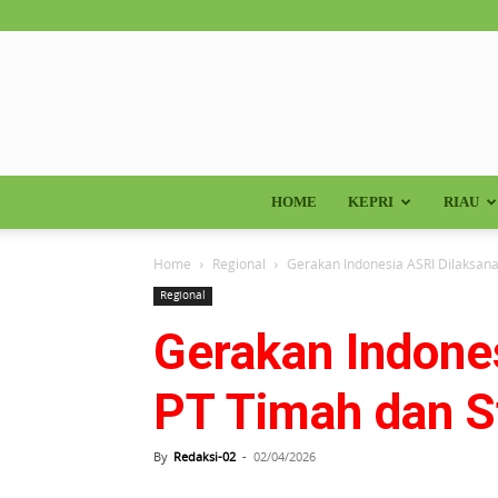
HOME
KEPRI
RIAU
Home
Regional
Gerakan Indonesia ASRI Dilaksana
Regional
Gerakan Indones
PT Timah dan 
By
Redaksi-02
-
02/04/2026