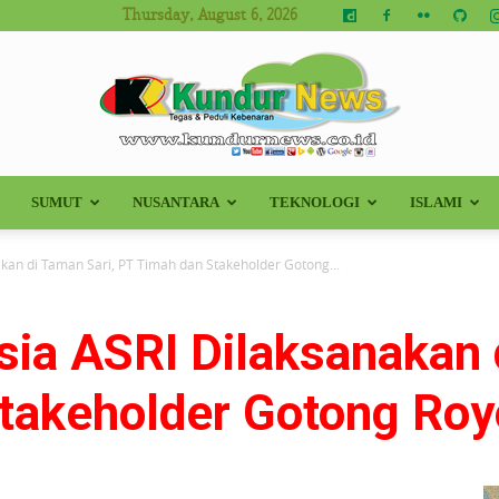
Thursday, August 6, 2026
SUMUT
NUSANTARA
TEKNOLOGI
ISLAMI
Kundur
kan di Taman Sari, PT Timah dan Stakeholder Gotong...
ia ASRI Dilaksanakan 
News
Stakeholder Gotong Ro