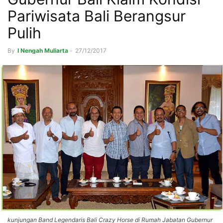
Pariwisata Bali Berangsur
Pulih
By
I Nengah Muliarta
-
27/12/2017
kunjungan Band Legendaris Bali Crazy Horse di Rumah Jabatan Gubernur