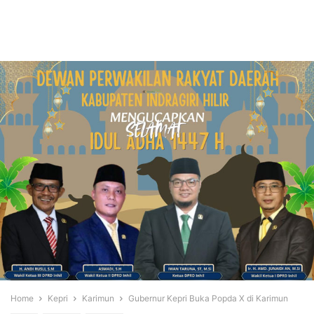
Home
Kepri
Karimun
Gubernur Kepri Buka Popda X di Karimun