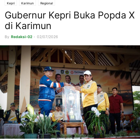
Kepri
Karimun
Regional
Gubernur Kepri Buka Popda X
di Karimun
By
Redaksi-02
-
02/07/2026