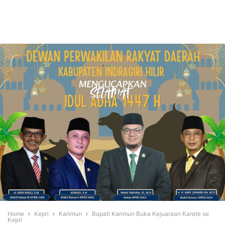
Home
Kepri
Karimun
Bupati Karimun Buka Kejuaraan Karate se
Kepri