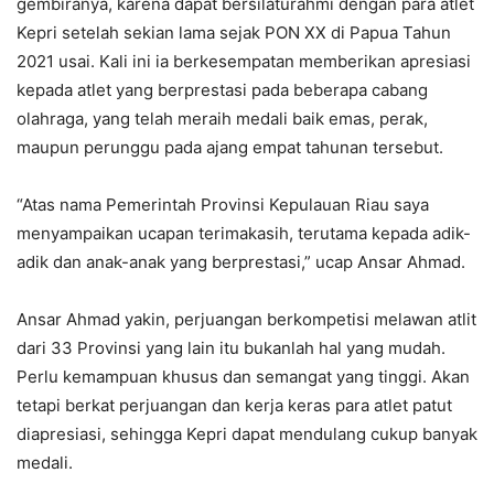
gembiranya, karena dapat bersilaturahmi dengan para atlet
Kepri setelah sekian lama sejak PON XX di Papua Tahun
2021 usai. Kali ini ia berkesempatan memberikan apresiasi
kepada atlet yang berprestasi pada beberapa cabang
olahraga, yang telah meraih medali baik emas, perak,
maupun perunggu pada ajang empat tahunan tersebut.
“Atas nama Pemerintah Provinsi Kepulauan Riau saya
menyampaikan ucapan terimakasih, terutama kepada adik-
adik dan anak-anak yang berprestasi,” ucap Ansar Ahmad.
Ansar Ahmad yakin, perjuangan berkompetisi melawan atlit
dari 33 Provinsi yang lain itu bukanlah hal yang mudah.
Perlu kemampuan khusus dan semangat yang tinggi. Akan
tetapi berkat perjuangan dan kerja keras para atlet patut
diapresiasi, sehingga Kepri dapat mendulang cukup banyak
medali.