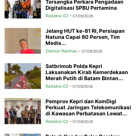
Tersangka Perkara Pengadaan
Digitalisasi SPBU Pertamina
Redaksi-02
-
07/08/2026
Jelang HUT ke-81 RI, Persiapan
Natuna Capai 80 Persen, Tim
Medis...
Dismon Rahman
-
07/08/2026
Satbrimob Polda Kepri
Laksanakan Kirab Kemerdekaan
Merah Putih di Batam Bintan...
Redaksi-02
-
07/08/2026
Pemprov Kepri dan KomDigi
Perkuat Jaringan Telekomunikasi
di Kawasan Perbatasan Lewat...
Redaksi-02
-
07/08/2026