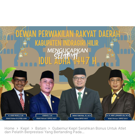
Home
Kepri
Batam
Gubernur Kepri Serahkan Bonus Untuk Atlet
dan Pelatih Berprestasi Yang Bertanding Pada...