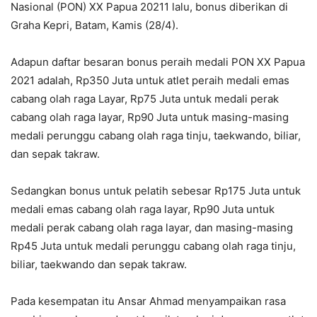
Nasional (PON) XX Papua 20211 lalu, bonus diberikan di
Graha Kepri, Batam, Kamis (28/4).
Adapun daftar besaran bonus peraih medali PON XX Papua
2021 adalah, Rp350 Juta untuk atlet peraih medali emas
cabang olah raga Layar, Rp75 Juta untuk medali perak
cabang olah raga layar, Rp90 Juta untuk masing-masing
medali perunggu cabang olah raga tinju, taekwando, biliar,
dan sepak takraw.
Sedangkan bonus untuk pelatih sebesar Rp175 Juta untuk
medali emas cabang olah raga layar, Rp90 Juta untuk
medali perak cabang olah raga layar, dan masing-masing
Rp45 Juta untuk medali perunggu cabang olah raga tinju,
biliar, taekwando dan sepak takraw.
Pada kesempatan itu Ansar Ahmad menyampaikan rasa