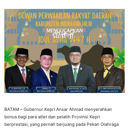
BATAM – Gubernur Kepri Ansar Ahmad menyerahkan
bonus bagi para atlet dan pelatih Provinsi Kepri
berprestasi, yang pernah berjuang pada Pekan Olahraga