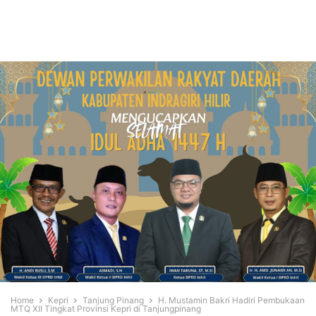
Home
Kepri
Tanjung Pinang
H. Mustamin Bakri Hadiri Pembukaan
MTQ XII Tingkat Provinsi Kepri di Tanjungpinang