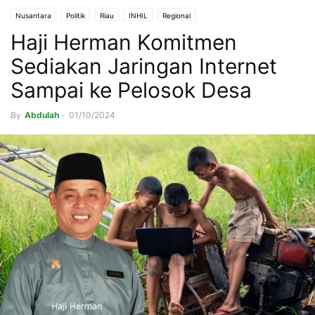
Nusantara
Politik
Riau
INHIL
Regional
Haji Herman Komitmen
Sediakan Jaringan Internet
Sampai ke Pelosok Desa
By
Abdulah
-
01/10/2024