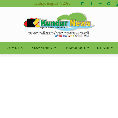
Friday, August 7, 2026
SUMUT
NUSANTARA
TEKNOLOGI
ISLAMI
Kundur
News