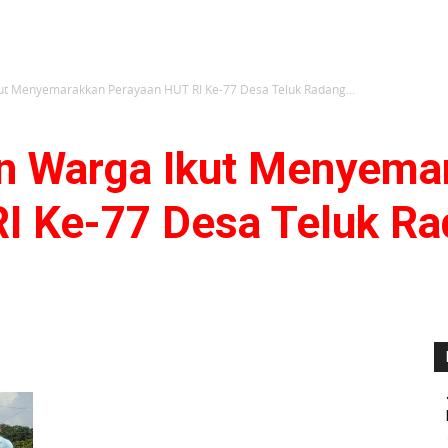
ut Menyemarakkan Perayaan HUT RI Ke-77 Desa Teluk Radang...
n Warga Ikut Menyema
I Ke-77 Desa Teluk Ra