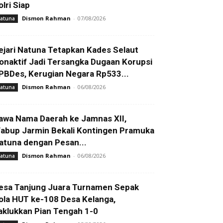
olri Siap
Dismon Rahman
-
07/08/2026
atuna
ejari Natuna Tetapkan Kades Selaut
onaktif Jadi Tersangka Dugaan Korupsi
PBDes, Kerugian Negara Rp533...
Dismon Rahman
-
06/08/2026
atuna
awa Nama Daerah ke Jamnas XII,
abup Jarmin Bekali Kontingen Pramuka
atuna dengan Pesan...
Dismon Rahman
-
06/08/2026
atuna
esa Tanjung Juara Turnamen Sepak
ola HUT ke-108 Desa Kelanga,
aklukkan Pian Tengah 1-0