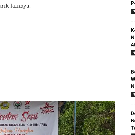
P
arik
lainnya.
N
K
N
A
N
B
W
N
N
D
B
T