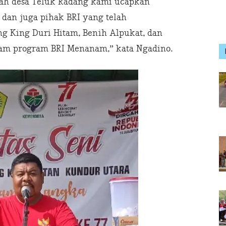
ah desa Teluk Radang kami ucapkan
 dan juga pihak BRI yang telah
 King Duri Hitam, Benih Alpukat, dan
lam program BRI Menanam,” kata N
g
adino.