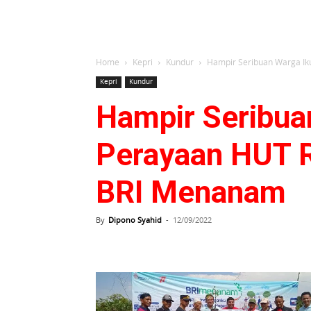
Home
Kepri
Kundur
Hampir Seribuan Warga Ik
Kepri
Kundur
Hampir Seribua
Perayaan HUT R
BRI Menanam
By
Dipono Syahid
-
12/09/2022