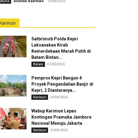
Dismon Rahman
-
05/08/2026
atuna
Karimun
Satbrimob Polda Kepri
Laksanakan Kirab
Kemerdekaan Merah Putih di
Batam Bintan...
07/08/2026
Batam
Pemprov Kepri Bangun 4
Proyek Pengendalian Banjir di
Kepri, 2 Diantaranya...
06/08/2026
Karimun
Wabup Karimun Lepas
Kontingen Pramuka Jambore
Nasional Menuju Jakarta
05/08/2026
Karimun