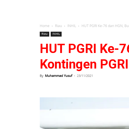
Home
Riau
INHIL
HUT PGRI Ke-76 dan HGN, Bup
Riau
INHIL
HUT PGRI Ke-7
Kontingen PGRI 
By
Muhammad Yusuf
-
23/11/2021