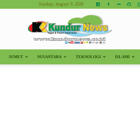
Sunday, August 9, 2026
SUMUT
NUSANTARA
TEKNOLOGI
ISLAMI
Kundur
News