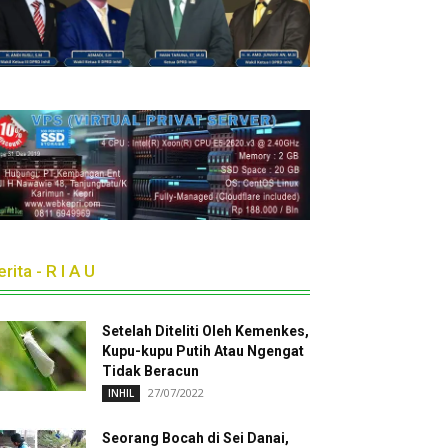
rita - R I A U
Setelah Diteliti Oleh Kemenkes,
Kupu-kupu Putih Atau Ngengat
Tidak Beracun
27/07/2022
INHIL
Seorang Bocah di Sei Danai,