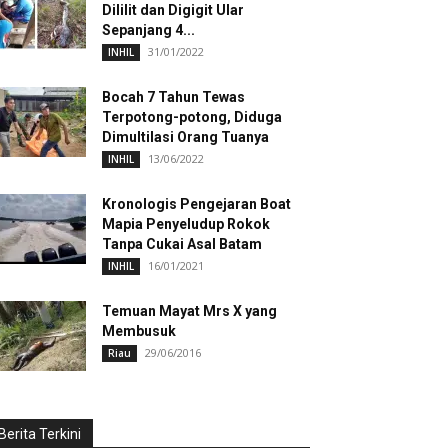
Dililit dan Digigit Ular
Sepanjang 4...
31/01/2022
INHIL
Bocah 7 Tahun Tewas
Terpotong-potong, Diduga
Dimultilasi Orang Tuanya
13/06/2022
INHIL
Kronologis Pengejaran Boat
Mapia Penyeludup Rokok
Tanpa Cukai Asal Batam
16/01/2021
INHIL
Temuan Mayat Mrs X yang
Membusuk
29/06/2016
Riau
Berita Terkini