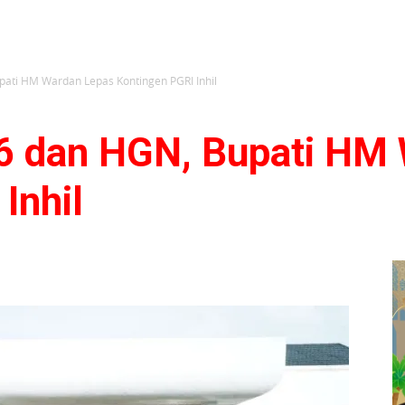
ati HM Wardan Lepas Kontingen PGRI Inhil
6 dan HGN, Bupati HM
Inhil