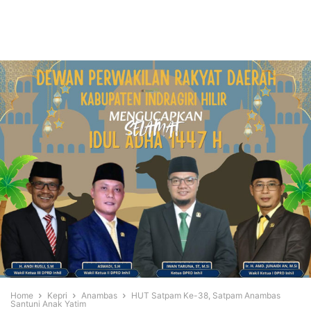
Home
Kepri
Anambas
HUT Satpam Ke-38, Satpam Anambas
Santuni Anak Yatim