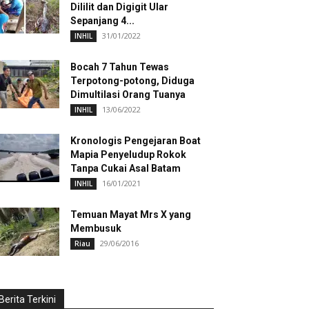
Dililit dan Digigit Ular
Sepanjang 4...
31/01/2022
INHIL
Bocah 7 Tahun Tewas
Terpotong-potong, Diduga
Dimultilasi Orang Tuanya
13/06/2022
INHIL
Kronologis Pengejaran Boat
Mapia Penyeludup Rokok
Tanpa Cukai Asal Batam
16/01/2021
INHIL
Temuan Mayat Mrs X yang
Membusuk
29/06/2016
Riau
Berita Terkini