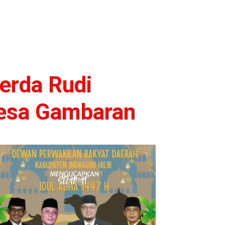
erda Rudi
Desa Gambaran