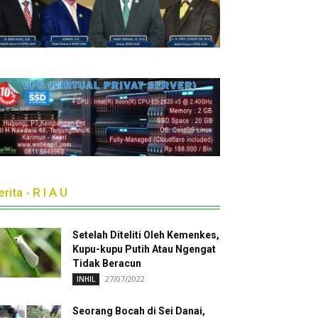
rita - R I A U
Setelah Diteliti Oleh Kemenkes,
Kupu-kupu Putih Atau Ngengat
Tidak Beracun
27/07/2022
INHIL
Seorang Bocah di Sei Danai,