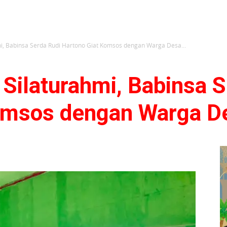
i, Babinsa Serda Rudi Hartono Giat Komsos dengan Warga Desa...
Silaturahmi, Babinsa S
Komsos dengan Warga 