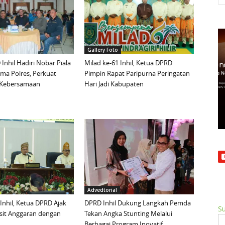
Gallery Foto
Inhil Hadiri Nobar Piala
Milad ke-61 Inhil, Ketua DPRD
ma Polres, Perkuat
Pimpin Rapat Paripurna Peringatan
n Kebersamaan
Hari Jadi Kabupaten
Advedtorial
 Inhil, Ketua DPRD Ajak
DPRD Inhil Dukung Langkah Pemda
Su
sit Anggaran dengan
Tekan Angka Stunting Melalui
Berbagai Program Inovatif