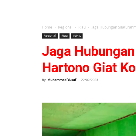
Home
Regional
Riau
Jaga Hubungan Silaturahm
Regional
Riau
INHIL
Jaga Hubungan 
Hartono Giat 
By
Muhammad Yusuf
-
22/02/2023