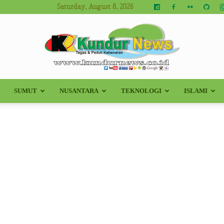
Saturday, August 8, 2026
SUMUT
NUSANTARA
TEKNOLOGI
ISLAMI
Kundur
News