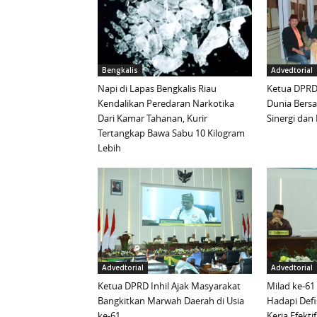
Bengkalis
Advedtorial
Napi di Lapas Bengkalis Riau
Ketua DPRD 
Kendalikan Peredaran Narkotika
Dunia Bersa
Dari Kamar Tahanan, Kurir
Sinergi da
Tertangkap Bawa Sabu 10 Kilogram
Lebih
Advedtorial
Advedtorial
Ketua DPRD Inhil Ajak Masyarakat
Milad ke-61
Bangkitkan Marwah Daerah di Usia
Hadapi Defi
ke-61
Kerja Efektif