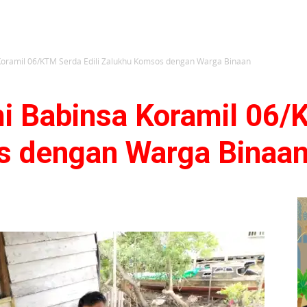
a Koramil 06/KTM Serda Edili Zalukhu Komsos dengan Warga Binaan
mi Babinsa Koramil 06/
s dengan Warga Binaa