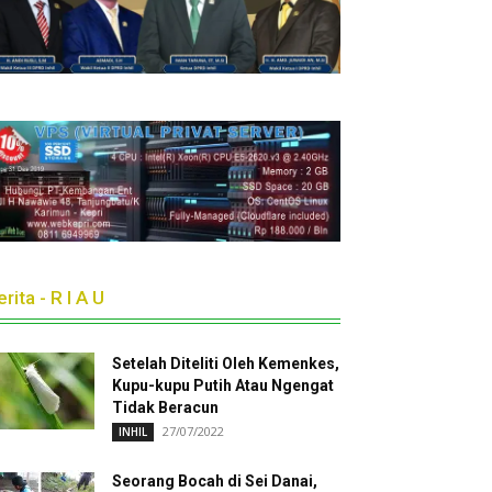
rita - R I A U
Setelah Diteliti Oleh Kemenkes,
Kupu-kupu Putih Atau Ngengat
Tidak Beracun
27/07/2022
INHIL
Seorang Bocah di Sei Danai,