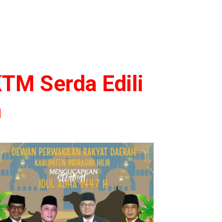
KTM Serda Edili
n