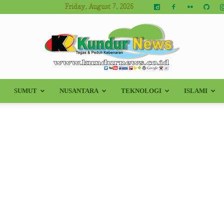
Friday, August 7, 2026
SUMUT
NUSANTARA
TEKNOLOGI
ISLAMI
Kundur
News