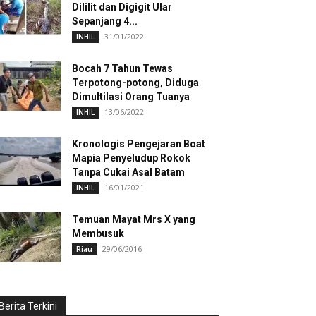
Dililit dan Digigit Ular
Sepanjang 4...
31/01/2022
INHIL
Bocah 7 Tahun Tewas
Terpotong-potong, Diduga
Dimultilasi Orang Tuanya
13/06/2022
INHIL
Kronologis Pengejaran Boat
Mapia Penyeludup Rokok
Tanpa Cukai Asal Batam
16/01/2021
INHIL
Temuan Mayat Mrs X yang
Membusuk
29/06/2016
Riau
Berita Terkini