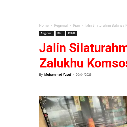
Home
Regional
Riau
Jalin Silaturahmi Babins
Regional
Riau
INHIL
Jalin Silaturah
Zalukhu Komso
By
Muhammad Yusuf
-
20/04/2023