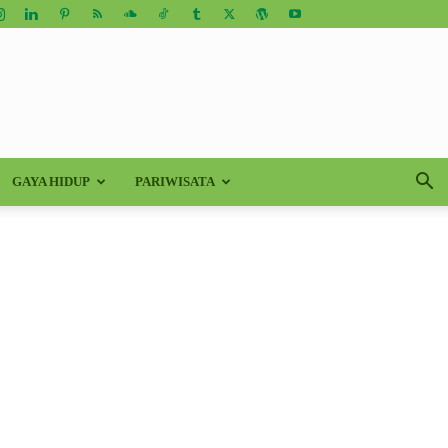
GAYA HIDUP
PARIWISATA