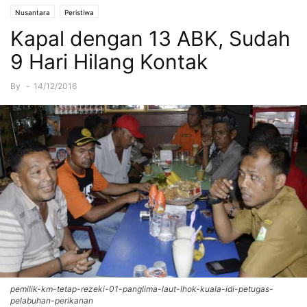
Nusantara
Peristiwa
Kapal dengan 13 ABK, Sudah
9 Hari Hilang Kontak
By
-
14/12/2016
pemilik-km-tetap-rezeki-01-panglima-laut-lhok-kuala-idi-petugas-
pelabuhan-perikanan