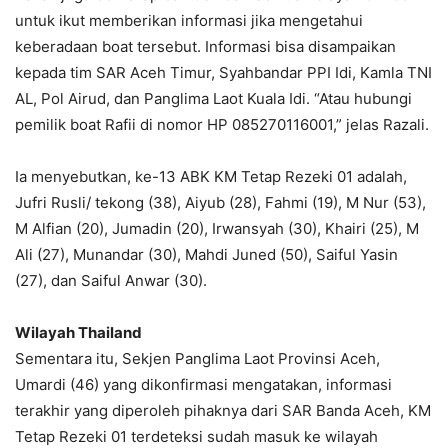
untuk ikut memberikan informasi jika mengetahui
keberadaan boat tersebut. Informasi bisa disampaikan
kepada tim SAR Aceh Timur, Syahbandar PPI Idi, Kamla TNI
AL, Pol Airud, dan Panglima Laot Kuala Idi. “Atau hubungi
pemilik boat Rafii di nomor HP 085270116001,” jelas Razali.
Ia menyebutkan, ke-13 ABK KM Tetap Rezeki 01 adalah,
Jufri Rusli/ tekong (38), Aiyub (28), Fahmi (19), M Nur (53),
M Alfian (20), Jumadin (20), Irwansyah (30), Khairi (25), M
Ali (27), Munandar (30), Mahdi Juned (50), Saiful Yasin
(27), dan Saiful Anwar (30).
Wilayah Thailand
Sementara itu, Sekjen Panglima Laot Provinsi Aceh,
Umardi (46) yang dikonfirmasi mengatakan, informasi
terakhir yang diperoleh pihaknya dari SAR Banda Aceh, KM
Tetap Rezeki 01 terdeteksi sudah masuk ke wilayah