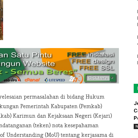
yelesaian permasalahan di bidang Hukum
J
ngkungan Pemerintah Kabupaten (Pemkab)
C
ab) Karimun dan Kejaksaan Negeri (Kejari)
P
datanganan (teken) nota kesepahaman
N
 Understanding (MoU) tentang kerjasama di