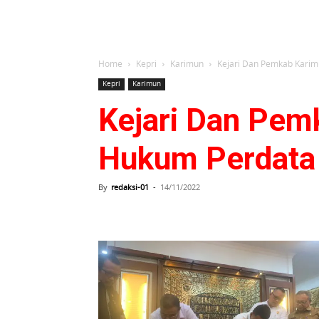
Home
Kepri
Karimun
Kejari Dan Pemkab Karim
Kepri
Karimun
Kejari Dan Pem
Hukum Perdata 
By
redaksi-01
-
14/11/2022