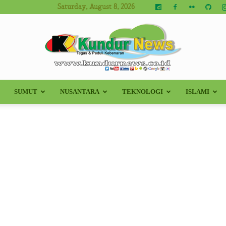
Saturday, August 8, 2026
SUMUT
NUSANTARA
TEKNOLOGI
ISLAMI
Kundur
News