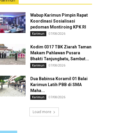
Karimun
Wabup Karimun Pimpin Rapat
Koordinasi Sosialisasi
pedoman Montiroing KPK RI
07/08/2026
Karimun
Kodim 0317 TBK Ziarah Taman
Makam Pahlawan Pusara
Bhakti Tanjungbatu, Sambut...
07/08/2026
Karimun
Dua Babinsa Koramil 01 Balai
Karimun Latih PBB di SMA
Maha...
07/08/2026
Karimun
Load more