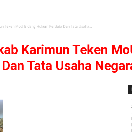
un Teken MoU Bidang Hukum Perdata Dan Tata Usaha...
kab Karimun Teken Mo
Dan Tata Usaha Negar