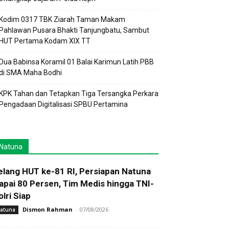
Kodim 0317 TBK Ziarah Taman Makam
Pahlawan Pusara Bhakti Tanjungbatu, Sambut
HUT Pertama Kodam XIX TT
Dua Babinsa Koramil 01 Balai Karimun Latih PBB
di SMA Maha Bodhi
KPK Tahan dan Tetapkan Tiga Tersangka Perkara
Pengadaan Digitalisasi SPBU Pertamina
Natuna
elang HUT ke-81 RI, Persiapan Natuna
apai 80 Persen, Tim Medis hingga TNI-
olri Siap
Dismon Rahman
-
07/08/2026
atuna