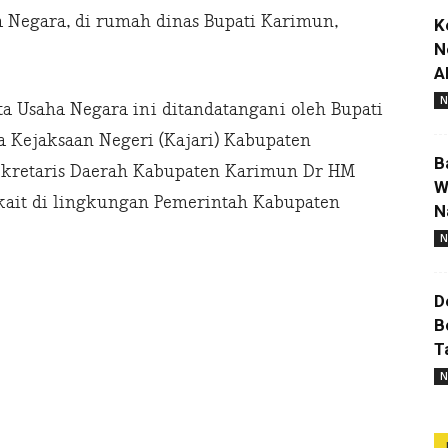
 Negara, di rumah dinas Bupati Karimun,
K
N
A
N
a Usaha Negara ini ditandatangani oleh Bupati
 Kejaksaan Negeri (Kajari) Kabupaten
B
ekretaris Daerah Kabupaten Karimun Dr HM
W
kait di lingkungan Pemerintah Kabupaten
N
N
D
B
T
N