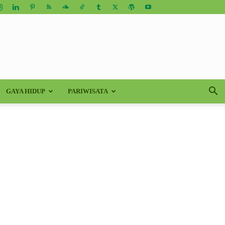
GAYA HIDUP
PARIWISATA