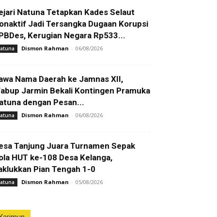
ejari Natuna Tetapkan Kades Selaut
onaktif Jadi Tersangka Dugaan Korupsi
PBDes, Kerugian Negara Rp533...
Dismon Rahman
-
06/08/2026
atuna
awa Nama Daerah ke Jamnas XII,
abup Jarmin Bekali Kontingen Pramuka
atuna dengan Pesan...
Dismon Rahman
-
06/08/2026
atuna
esa Tanjung Juara Turnamen Sepak
ola HUT ke-108 Desa Kelanga,
aklukkan Pian Tengah 1-0
Dismon Rahman
-
05/08/2026
atuna