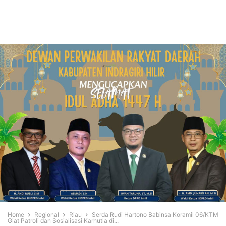
Home
Regional
Riau
Serda Rudi Hartono Babinsa Koramil 06/KTM
Giat Patroli dan Sosialisasi Karhutla di...