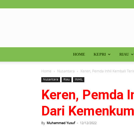
HOME
KEPRI
RIAU
Home
Nusantara
Keren, Pemda Inhil Kembali Te
Nusantara
Riau
INHIL
Keren, Pemda I
Dari Kemenkum
By
Muhammad Yusuf
-
12/12/2022