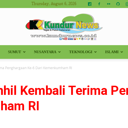
Thursday, August 6, 2026
SUMUT
NUSANTARA
TEKNOLOGI
ISLAMI
Kundur
rima Penghargaan Ke-6 Dari Kemenkumham RI
nhil Kembali Terima P
News
ham RI