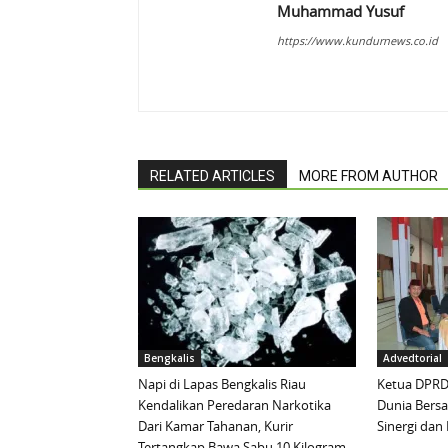
Muhammad Yusuf
https://www.kundurnews.co.id
RELATED ARTICLES
MORE FROM AUTHOR
Bengkalis
Advedtorial
Napi di Lapas Bengkalis Riau
Ketua DPRD 
Kendalikan Peredaran Narkotika
Dunia Bersa
Dari Kamar Tahanan, Kurir
Sinergi da
Tertangkap Bawa Sabu 10 Kilogram