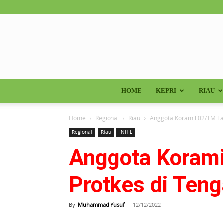
HOME
KEPRI
RIAU
Home
Regional
Riau
Anggota Koramil 02/TM L
Regional
Riau
INHIL
Anggota Koram
Protkes di Ten
By
Muhammad Yusuf
-
12/12/2022