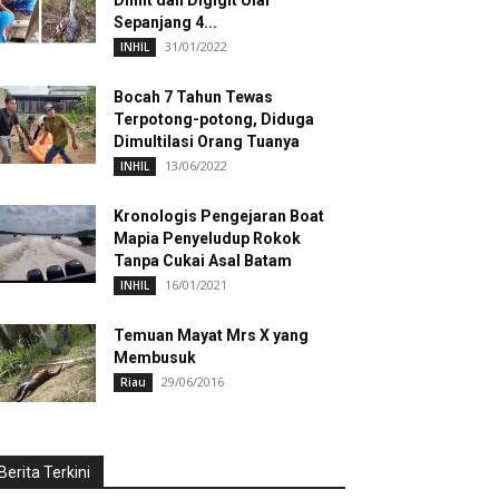
Dililit dan Digigit Ular
Sepanjang 4...
31/01/2022
INHIL
Bocah 7 Tahun Tewas
Terpotong-potong, Diduga
Dimultilasi Orang Tuanya
13/06/2022
INHIL
Kronologis Pengejaran Boat
Mapia Penyeludup Rokok
Tanpa Cukai Asal Batam
16/01/2021
INHIL
Temuan Mayat Mrs X yang
Membusuk
29/06/2016
Riau
Berita Terkini