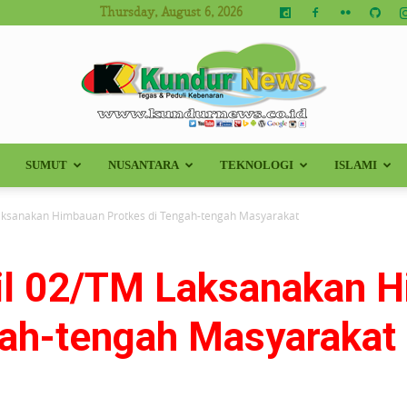
Thursday, August 6, 2026
SUMUT
NUSANTARA
TEKNOLOGI
ISLAMI
Kundur
aksanakan Himbauan Protkes di Tengah-tengah Masyarakat
il 02/TM Laksanakan 
News
gah-tengah Masyarakat