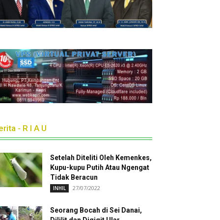
rita - R I A U
Setelah Diteliti Oleh Kemenkes,
Kupu-kupu Putih Atau Ngengat
Tidak Beracun
27/07/2022
INHIL
Seorang Bocah di Sei Danai,