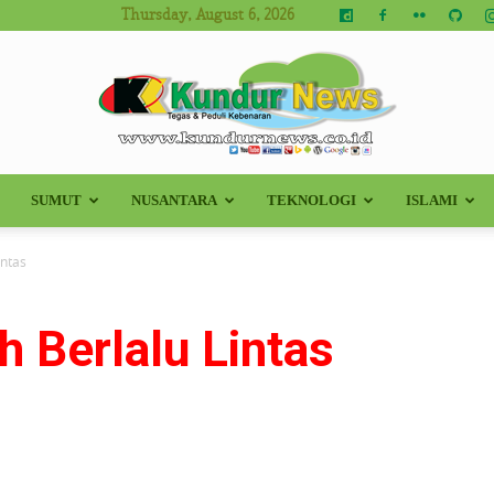
Thursday, August 6, 2026
SUMUT
NUSANTARA
TEKNOLOGI
ISLAMI
Kundur
intas
 Berlalu Lintas
News