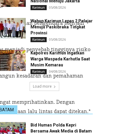
Nasional Menuju Jakarta
.
05/08/2026
Karimun
Wabup Karimun Lepas 2 Pelajar
inya kelalaian pengendara menjadi
Menuju Paskibraka Tingkat
Provinsi
05/08/2026
Karimun
as menjadi penyebab tingginya risiko
Kapolres Karimun Ingatkan
Warga Waspada Karhutla Saat
Musim Kemarau
04/08/2026
Karimun
mbangun kesadaran dan pemahaman
Load more
ngat memprihatinkan. Dengan
BATAM
ecelakaan lalu lintas dapat ditekan.*
Bid Humas Polda Kepri
Bersama Awak Media di Batam