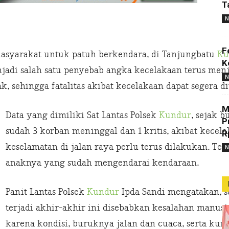
T
N
F
syarakat untuk patuh berkendara, di Tanjungbatu
Ku
K
jadi salah satu penyebab angka kecelakaan terus meni
N
, sehingga fatalitas akibat kecelakaan dapat segera di
M
Data yang dimiliki Sat Lantas Polsek
Kundur
, sejak b
P
sudah 3 korban meninggal dan 1 kritis, akibat kecel
R
keselamatan di jalan raya perlu terus dilakukan. Te
N
anaknya yang sudah mengendarai kendaraan.
Panit Lantas Polsek
Kundur
Ipda Sandi mengatakan, se
terjadi akhir-akhir ini disebabkan kesalahan manusia
karena kondisi, buruknya jalan dan cuaca, serta k