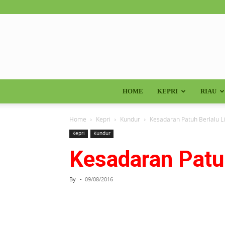
HOME
KEPRI
RIAU
Home
Kepri
Kundur
Kesadaran Patuh Berlalu L
Kepri
Kundur
Kesadaran Patuh
By
-
09/08/2016