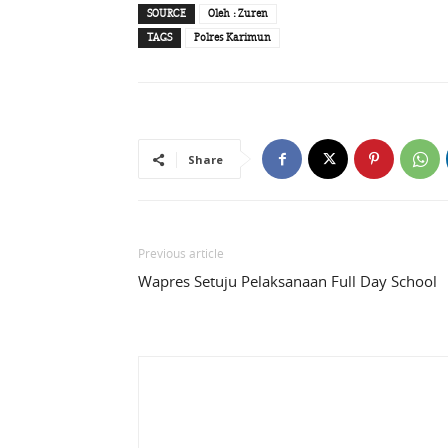
SOURCE
Oleh : Zuren
TAGS
Polres Karimun
Share
Previous article
Wapres Setuju Pelaksanaan Full Day School