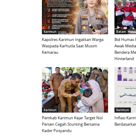
Karimun
Batam
Kapolres Karimun Ingatkan Warga
Bid Humas 
Waspada Karhutla Saat Musim
Awak Media
Kemarau
Bendera Mer
Hinterland
Karimun
Karimun
Pemkab Karimun Kejar Target Nol
Inflasi Kar
Persen Cegah Stunting Bersama
Berdasarkan
Kader Posyandu