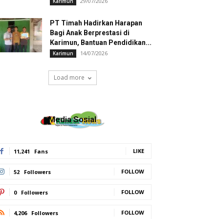
29/07/2026
Karimun
PT Timah Hadirkan Harapan
Bagi Anak Berprestasi di
Karimun, Bantuan Pendidikan...
14/07/2026
Karimun
Load more
Media Sosial
LIKE
11,241
Fans
FOLLOW
52
Followers
FOLLOW
0
Followers
FOLLOW
4,206
Followers