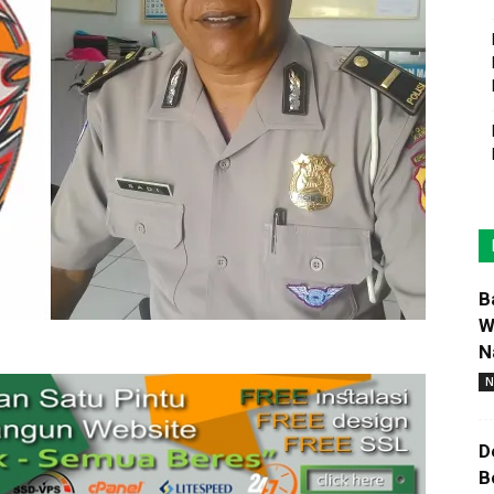
B
W
N
N
D
B