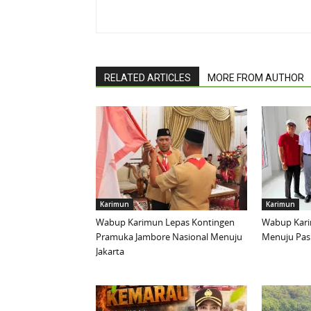
RELATED ARTICLES
MORE FROM AUTHOR
Karimun
Karimun
Wabup Karimun Lepas Kontingen
Wabup Kari
Pramuka Jambore Nasional Menuju
Menuju Pask
Jakarta