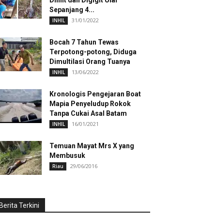
Dililit dan Digigit Ular
Sepanjang 4...
31/01/2022
INHIL
Bocah 7 Tahun Tewas
Terpotong-potong, Diduga
Dimultilasi Orang Tuanya
13/06/2022
INHIL
Kronologis Pengejaran Boat
Mapia Penyeludup Rokok
Tanpa Cukai Asal Batam
16/01/2021
INHIL
Temuan Mayat Mrs X yang
Membusuk
29/06/2016
Riau
Berita Terkini