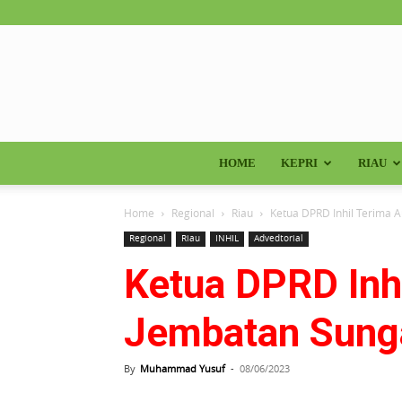
HOME
KEPRI
RIAU
Home
Regional
Riau
Ketua DPRD Inhil Terima A
Regional
Riau
INHIL
Advedtorial
Ketua DPRD Inh
Jembatan Sunga
By
Muhammad Yusuf
-
08/06/2023