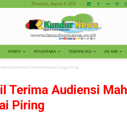
Thursday, August 6, 2026
SUMUT
NUSANTARA
TEKNOLOGI
ISLAMI
Kundur
udiensi Mahasiswa Terkait Jembatan Sungai Piring
il Terima Audiensi Mah
News
i Piring