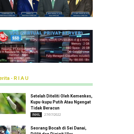
rita - R I A U
Setelah Diteliti Oleh Kemenkes,
Kupu-kupu Putih Atau Ngengat
Tidak Beracun
27/07/2022
INHIL
Seorang Bocah di Sei Danai,