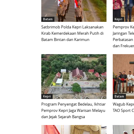
Batam
Kepri
Satbrimob Polda Kepri Laksanakan
Pemprov Ke
Kirab Kemerdekaan Merah Putih di
Jaringan Te
Batam Bintan dan Karimun
Perbatasan 
dan Frekue
Kepri
Batam
Program Penyengat Bedelau, Ikhtiar
Wagub Kepri
Pemprov Kepri Jaga Warisan Melayu
TAO Sport C
dan Jejak Sejarah Bangsa