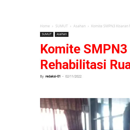
Home
SUMUT
Asahan
Komite SMPN3 Kisaran M
SUMUT
Asahan
Komite SMPN3 
Rehabilitasi Ru
By
redaksi-01
-
02/11/2022