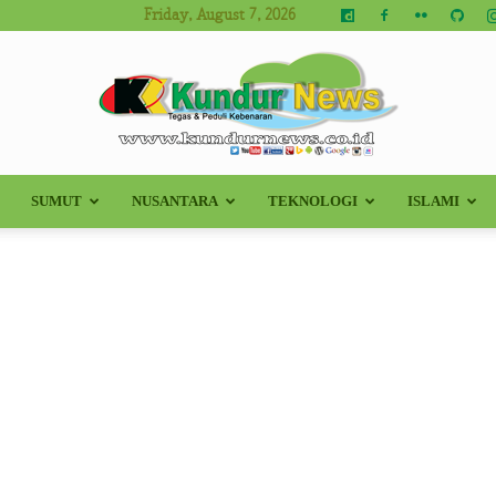
Friday, August 7, 2026
SUMUT
NUSANTARA
TEKNOLOGI
ISLAMI
Kundur
News