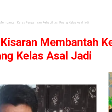
embantah Keras Pengerjaan Rehabilitasi Ruang Kelas Asal Jadi
Kisaran Membantah Ke
ang Kelas Asal Jadi