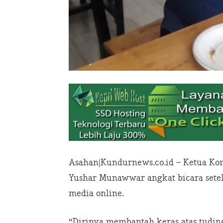
Asahan|Kundurnews.co.id – Ketua Kom
Yushar Munawwar angkat bicara sete
media online.
“Dirinya membantah keras atas tudin