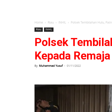
Home
Riau
INHIL
Polsek Tembilahan Hulu, Pat
Riau
INHIL
Polsek Tembilah
Kepada Remaja
By
Muhammad Yusuf
-
01/11/2022