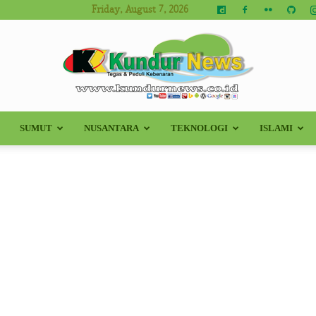
Friday, August 7, 2026
SUMUT
NUSANTARA
TEKNOLOGI
ISLAMI
Kundur
News