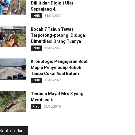
Dililit dan Digigit Ular
Sepanjang 4...
31/01/2022
INHIL
Bocah 7 Tahun Tewas
Terpotong-potong, Diduga
Dimultilasi Orang Tuanya
13/06/2022
INHIL
Kronologis Pengejaran Boat
Mapia Penyeludup Rokok
Tanpa Cukai Asal Batam
16/01/2021
INHIL
Temuan Mayat Mrs X yang
Membusuk
29/06/2016
Riau
Berita Terkini