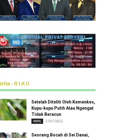
rita - R I A U
Setelah Diteliti Oleh Kemenkes,
Kupu-kupu Putih Atau Ngengat
Tidak Beracun
27/07/2022
INHIL
Seorang Bocah di Sei Danai,