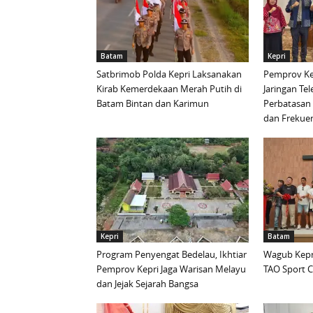
Batam
Kepri
Satbrimob Polda Kepri Laksanakan
Pemprov Ke
Kirab Kemerdekaan Merah Putih di
Jaringan Te
Batam Bintan dan Karimun
Perbatasan 
dan Frekue
Kepri
Batam
Program Penyengat Bedelau, Ikhtiar
Wagub Kepri
Pemprov Kepri Jaga Warisan Melayu
TAO Sport C
dan Jejak Sejarah Bangsa